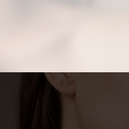
Aproveite para compartilhar clicando no
botão acima!
Opening
https://anexus.com.br/os-5-melhores-perfumes-femininos-da-natura-com-otima-longa-duracao/?utm_source=web-stories-generator