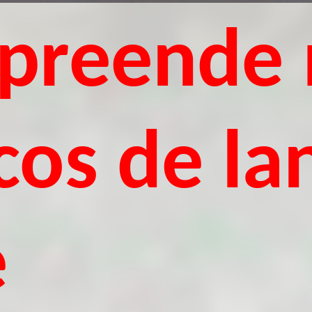
apreende
cos de la
e