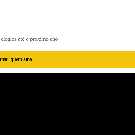
elogios até o próximo ano
entear quem ama