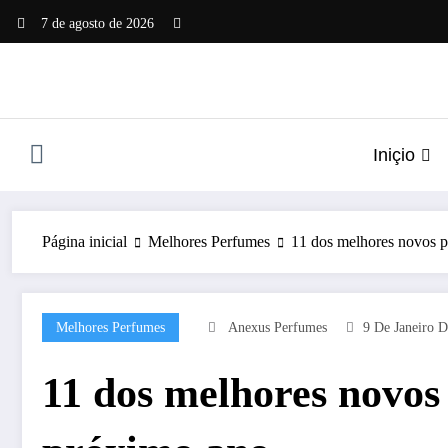
Pular
7 de agosto de 2026
para
o
conteúdo
Iniçio
Página inicial
Melhores Perfumes
11 dos melhores novos p
Melhores Perfumes
Anexus Perfumes
9 De Janeiro 
11 dos melhores novos