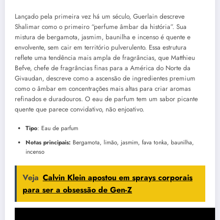
Lançado pela primeira vez há um século, Guerlain descreve
Shalimar como o primeiro “perfume âmbar da história”. Sua
mistura de bergamota, jasmim, baunilha e incenso é quente e
envolvente, sem cair em território pulverulento. Essa estrutura
reflete uma tendência mais ampla de fragrâncias, que Matthieu
Befve, chefe de fragrâncias finas para a América do Norte da
Givaudan, descreve como a ascensão de ingredientes premium
como o âmbar em concentrações mais altas para criar aromas
refinados e duradouros. O eau de parfum tem um sabor picante
quente que parece convidativo, não enjoativo.
Tipo
: Eau de parfum
Notas principais:
Bergamota, limão, jasmim, fava tonka, baunilha,
incenso
Veja
Calvin Klein apostou em sprays corporais
para ser a obsessão de Gen-Z