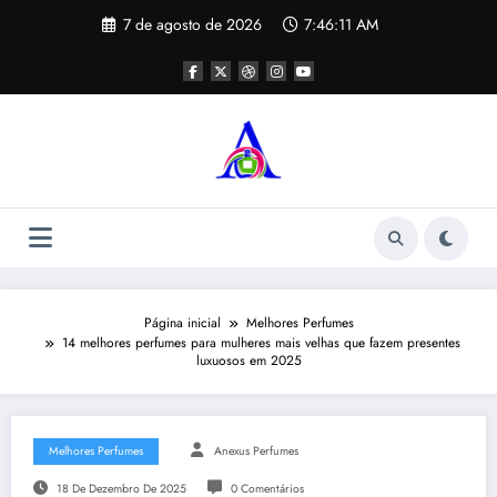
Pular
7 de agosto de 2026
7:46:12 AM
para
o
conteúdo
Página inicial
Melhores Perfumes
14 melhores perfumes para mulheres mais velhas que fazem presentes
luxuosos em 2025
Melhores Perfumes
Anexus Perfumes
18 De Dezembro De 2025
0 Comentários