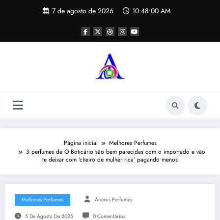
Pular
7 de agosto de 2026
10:48:01 AM
para
o
conteúdo
Página inicial
Melhores Perfumes
3 perfumes de O Boticário são bem parecidas com o importado e vão
te deixar com ‘cheiro de mulher rica’ pagando menos
Melhores Perfumes
Anexus Perfumes
5 De Agosto De 2025
0 Comentários