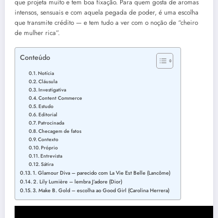
que projeta muito e tem boa fixação. Para quem gosta de aromas
intensos, sensuais e com aquela pegada de poder, é uma escolha
que transmite crédito — e tem tudo a ver com o noção de “cheiro
de mulher rica”.
Conteúdo
Notícia
Cláusula
Investigativa
Content Commerce
Estudo
Editorial
Patrocinada
Checagem de fatos
Contexto
Próprio
Entrevista
Sátira
1. Glamour Diva – parecido com La Vie Est Belle (Lancôme)
2. Lily Lumière – lembra J’adore (Dior)
3. Make B. Gold – escolha ao Good Girl (Carolina Herrera)