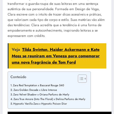
transformar o guarda-roupa de suas leitoras em uma sentença
autêntica de sua personalidade. Formada em Design de Voga,
Clara escreve com o intuito de trazer dicas acessíveis e práticas,
que valorizam cada tipo de corpo e estilo. Suas matérias vão além
das tendências: Clara acredita que a tendência é uma forma de
empoderamento e autoconhecimento, inspirando leitoras a se
expressarem com crédito.
Veja
Tilda Swinton, Haider Ackermann e Kate
Moss se reuniram em Veneza para comemorar
uma nova fragrância de Tom Ford
Conteúdo
Zara Red Temptation x Baccarat Rouge 540
Zara Golden Decade x Libre Intense
Zara Velvet Shadow x Oriana Parfums de Marly
Zara True Amore (Into The Floral) x Delina Parfums de Marly
Hypnotic Vanilla Zara x Hypnotic Poison Dior