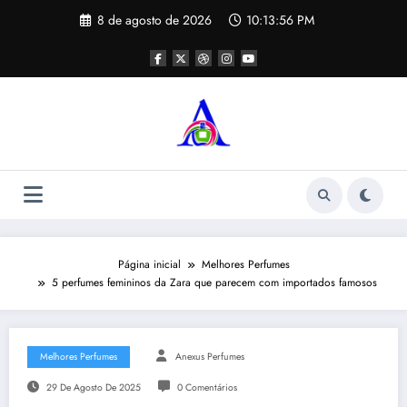
Pular
8 de agosto de 2026
10:13:57 PM
para
o
conteúdo
Página inicial
Melhores Perfumes
5 perfumes femininos da Zara que parecem com importados famosos
Melhores Perfumes
Anexus Perfumes
29 De Agosto De 2025
0 Comentários