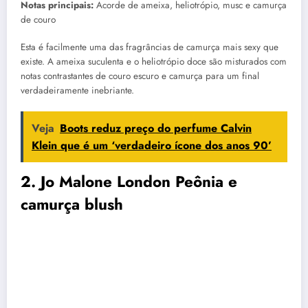
Notas principais:
Acorde de ameixa, heliotrópio, musc e camurça
de couro
Esta é facilmente uma das fragrâncias de camurça mais sexy que
existe. A ameixa suculenta e o heliotrópio doce são misturados com
notas contrastantes de couro escuro e camurça para um final
verdadeiramente inebriante.
Veja
Boots reduz preço do perfume Calvin
Klein que é um ‘verdadeiro ícone dos anos 90’
2. Jo Malone London Peônia e
camurça blush