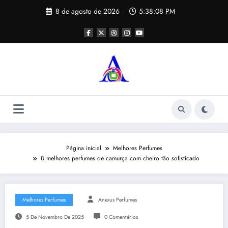
Pular
8 de agosto de 2026
5:38:09 PM
para
o
conteúdo
Página inicial
Melhores Perfumes
8 melhores perfumes de camurça com cheiro tão sofisticado
Melhores Perfumes
Anexus Perfumes
5 De Novembro De 2025
0 Comentários