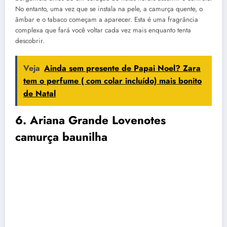
No entanto, uma vez que se instala na pele, a camurça quente, o
âmbar e o tabaco começam a aparecer. Esta é uma fragrância
complexa que fará você voltar cada vez mais enquanto tenta
descobrir.
Veja
Ainda sem presente de Papai Noel? Zara
tem o perfume ( com colar incluído) mais bonito
de Natal
6. Ariana Grande Lovenotes
camurça baunilha