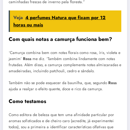
caminhadas frescas de inverno pela floresta.”
Veja
4 perfumes Natura que fixam por 12
horas ou mais
Com quais notas a camurça funciona bem?
‘Camurça combina bem com notas florais como rosa, íris, violeta e
jasmim’
Ross
me diz. ‘Também combina lindamente com notas
frutadas. Além disso, a camurça complementa notas almiscaradas e
amadeiradas, incluindo patchouli, cedro e sândalo.
Também não se pode esquecer da baunilha, que, segundo
Ross
ajuda a realçar o efeito quente, doce e rico da camurça.
Como testamos
Como editora de beleza que tem uma afinidade particular por
aromas sofisticados e de cheiro caro (acredite, já experimentei
todos), sou a primeira a identificar características olfativas que