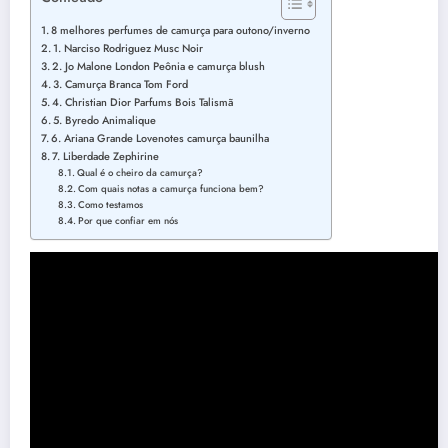
8 melhores perfumes de camurça para outono/inverno
1. Narciso Rodriguez Musc Noir
2. Jo Malone London Peônia e camurça blush
3. Camurça Branca Tom Ford
4. Christian Dior Parfums Bois Talismã
5. Byredo Animalique
6. Ariana Grande Lovenotes camurça baunilha
7. Liberdade Zephirine
Qual é o cheiro da camurça?
Com quais notas a camurça funciona bem?
Como testamos
Por que confiar em nós