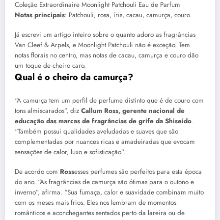
Coleção Extraordinaire Moonlight Patchouli Eau de Parfum
Notas principais
: Patchouli, rosa, íris, cacau, camurça, couro
Já escrevi um artigo inteiro sobre o quanto adoro as fragrâncias
Van Cleef & Arpels, e Moonlight Patchouli não é exceção. Tem
notas florais no centro, mas notas de cacau, camurça e couro dão
um toque de cheiro caro.
Qual é o cheiro da camurça?
“A camurça tem um perfil de perfume distinto que é de couro com
tons almiscarados”, diz
Callum Ross, gerente nacional de
educação das marcas de fragrâncias de grife da Shiseido
.
“Também possui qualidades aveludadas e suaves que são
complementadas por nuances ricas e amadeiradas que evocam
sensações de calor, luxo e sofisticação”.
De acordo com
Ross
esses perfumes são perfeitos para esta época
do ano. “As fragrâncias de camurça são ótimas para o outono e
inverno”, afirma. “Sua fumaça, calor e suavidade combinam muito
com os meses mais frios. Eles nos lembram de momentos
românticos e aconchegantes sentados perto da lareira ou de