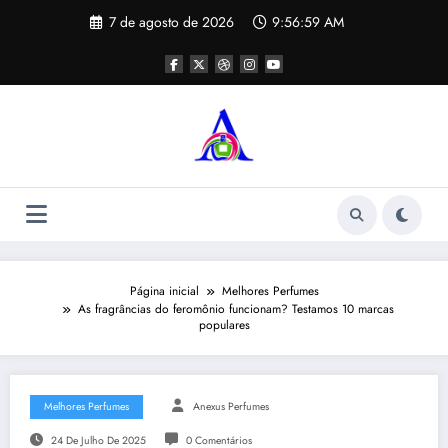
Pular
7 de agosto de 2026
9:56:59 AM
para
o
conteúdo
Página inicial
Melhores Perfumes
As fragrâncias do feromônio funcionam? Testamos 10 marcas
populares
Melhores Perfumes
Anexus Perfumes
24 De Julho De 2025
0 Comentários