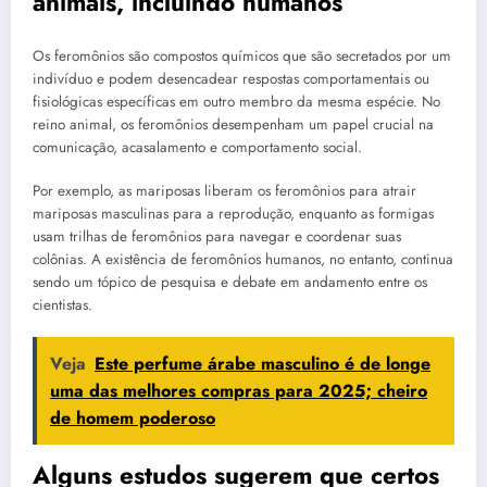
animais, incluindo humanos
Os feromônios são compostos químicos que são secretados por um
indivíduo e podem desencadear respostas comportamentais ou
fisiológicas específicas em outro membro da mesma espécie. No
reino animal, os feromônios desempenham um papel crucial na
comunicação, acasalamento e comportamento social.
Por exemplo, as mariposas liberam os feromônios para atrair
mariposas masculinas para a reprodução, enquanto as formigas
usam trilhas de feromônios para navegar e coordenar suas
colônias. A existência de feromônios humanos, no entanto, continua
sendo um tópico de pesquisa e debate em andamento entre os
cientistas.
Veja
Este perfume árabe masculino é de longe
uma das melhores compras para 2025; cheiro
de homem poderoso
Alguns estudos sugerem que certos