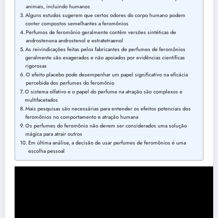
animais, incluindo humanos
Alguns estudos sugerem que certos odores do corpo humano podem
conter compostos semelhantes a feromônios
Perfumos de feromônio geralmente contêm versões sintéticas de
androstenona androstenol e estratetraenol
As reivindicações feitas pelos fabricantes de perfumes de feromônios
geralmente são exagerados e não apoiados por evidências científicas
rigorosas
O efeito placebo pode desempenhar um papel significativo na eficácia
percebida dos perfumes do feromônio
O sistema olfativo e o papel do perfume na atração são complexos e
multifacetados
Mais pesquisas são necessárias para entender os efeitos potenciais dos
feromônios no comportamento e atração humana
Os perfumes do feromônio não devem ser considerados uma solução
mágica para atrair outros
Em última análise, a decisão de usar perfumes de feromônios é uma
escolha pessoal