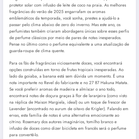
protetor solar com infusão de leite de coco na praia. As melhores
fragrâncias do verão de 2025 engarrafam os aromas
emblemáticos da temporada, você sonha, prestes a ajudá-lo a
passar pelo clima abaixo de zero do inverno. Mas este ano, os
perfumistas também criaram abordagens únicas sobre esses perfis
de perfume clássicos por meio de pares de notas inesperados.
Pense no último como o perfume equivalente a uma atualização de
guarda-roupa de clima quente.
Para os fãs de fragrâncias viciosamente doces, você encontrará
opções construídas em torno de frutas tropicais inesperadas. Ao
lado da goiaba, a banana está sem dúvida um momento. É uma
nota importante no Revel do fabricante e no 27 87 Hakuna Matata.
Se você preferir aromas de madeira e almíscar o ano todo,
encontrará notas de doçura graças à flor de laranjeira (como visto
na réplica de Maison Margiela, ideal) ou um toque de frescor de
Lavender (encontrado no aurum de oitavo de Krigler). Falando em
ervas, esta família de notas é uma alternativa emocionante ao
citrino. Rosemary dos autores imaginários, tomilho branco e
infusão de doces como dizer bicicleta em francês será o perfume
para convertê-lo.