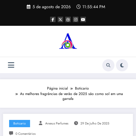
Pular
5 de agosto de 2026
11:55:45 PM
para
o
conteúdo
Página inicial
Boticario
As melhores fragrâncias de verão de 2025 são como sol em uma
garrafa
Boticario
Anexus Perfumes
29 De Julho De 2025
0 Comentários