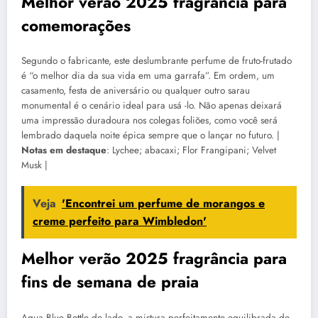
Melhor verão 2025 fragrância para
comemorações
Segundo o fabricante, este deslumbrante perfume de fruto-frutado
é “o melhor dia da sua vida em uma garrafa”. Em ordem, um
casamento, festa de aniversário ou qualquer outro sarau
monumental é o cenário ideal para usá -lo. Não apenas deixará
uma impressão duradoura nos colegas foliões, como você será
lembrado daquela noite épica sempre que o lançar no futuro. |
Notas em destaque
: Lychee; abacaxi; Flor Frangipani; Velvet
Musk |
Veja
'Encontrei um perfume de morangos e
creme perfeito para Wimbledon'
Melhor verão 2025 fragrância para
fins de semana de praia
Aqua Blue Bottle de lado, a mistura perfeitamente equilibrada de