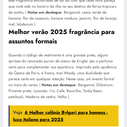
esta fragrância encharcada de sol faz com que cada hora pareça
que você está no horário da ilha no seu destino de férias tropicais
de sonho. |
Notas em destaque
: Bergamot; casca verde de
banana; flor de vassoura; banana madura; jasmim; flor de laranja;
mel; labdanum |
Melhor verão 2025 fragrância para
assuntos formais
Quando o código de vestimenta é uma gravata preta, alguns
spritzes do renovado aurum de oitavo de Krigler são o perfume
certo para complementar sua aparência. Inspirado pela opulência
da Ópera de Paris, é fresco, mas Woody, uma dualidade que
parece certa em qualquer estação. Nesse caso, um evento formal
no meio do verão. |
Notas em destaque
: Bergamot; Olibanum;
Pimenta preta; Lavanda; íris; Café; Baunilha; Tonka Bean;
patchouli; Madeira de cedro; Velho |
Veja
6 Melhor colônia Bvlgari para homens -
luxo italiano para 2025