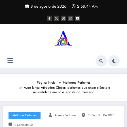
Pular
8 de agosto de 2026
2:58:44 AM
para
o
conteúdo
Página inicial
Melhores Perfumes
Avon lança Attraction Closer: perfumes que unem ciência e
sensualidade em nova aposta do mercado
Melhores Perfumes
Anexus Perfumes
31 De Julho De 2025
0 Comentários