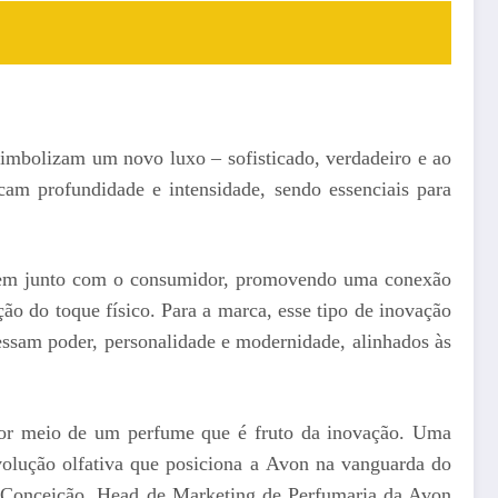
 simbolizam um novo luxo – sofisticado, verdadeiro e ao
cam profundidade e intensidade, sendo essenciais para
oluem junto com o consumidor, promovendo uma conexão
ão do toque físico. Para a marca, esse tipo de inovação
essam poder, personalidade e modernidade, alinhados às
or meio de um perfume que é fruto da inovação. Uma
volução olfativa que posiciona a Avon na vanguarda do
ia Conceição, Head de Marketing de Perfumaria da Avon