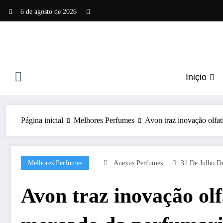
Pular
6 de agosto de 2026
para
o
conteúdo
Iniçio
Página inicial
Melhores Perfumes
Avon traz inovação olfat
Melhores Perfumes
Anexus Perfumes
31 De Julho D
Avon traz inovação olf