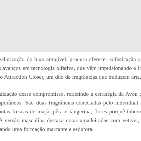
lorização do luxo atingível, procura oferecer sofisticação a
s avanços em tecnologia olfativa, que vêm impulsionando a i
Attraction Closer, um duo de fragrâncias que traduzem arte,
alização desse compromisso, refletindo a estratégia da Avon 
orâneos. São duas fragrâncias conectadas pelo individual a
otas frescas de maçã, pêra e tangerina, flores porquê tub
 A versão masculina destaca notas amadeiradas com vetiver,
riando uma formação marcante e sedutora.