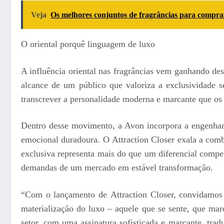
Veja
Os melhores conjuntos de fragrâncias para compra
O oriental porquê linguagem de luxo
A influência oriental nas fragrâncias vem ganhando des
alcance de um público que valoriza a exclusividade s
transcrever a personalidade moderna e marcante que o
Dentro desse movimento, a Avon incorpora a engenhar
emocional duradoura. O Attraction Closer exala a combi
exclusiva representa mais do que um diferencial compe
demandas de um mercado em estável transformação.
“Com o lançamento de Attraction Closer, convidamo
materialização do luxo – aquele que se sente, que ma
setor, com uma assinatura sofisticada e marcante, tr