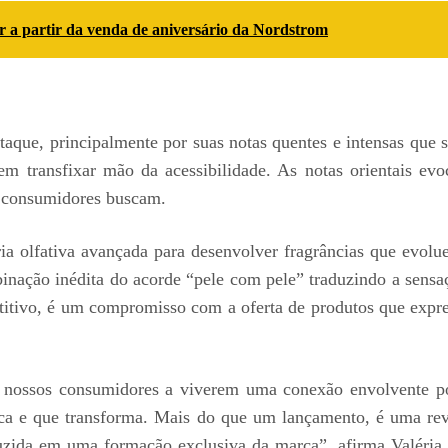
r a partir da venda de aniversário da Nordstrom
taque, principalmente por suas notas quentes e intensas que
em transfixar mão da acessibilidade. As notas orientais evo
s consumidores buscam.
ia olfativa avançada para desenvolver fragrâncias que ev
nação inédita do acorde “pele com pele” traduzindo a sensaç
titivo, é um compromisso com a oferta de produtos que expr
s nossos consumidores a viverem uma conexão envolvente p
rca e que transforma. Mais do que um lançamento, é uma re
aduzida em uma formação exclusiva da marca”, afirma Valér