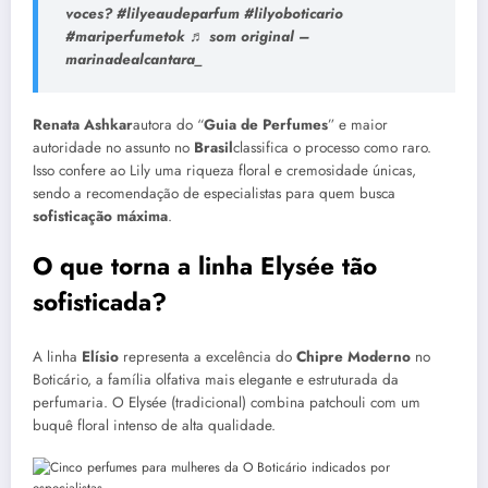
voces? #lilyeaudeparfum #lilyoboticario
#mariperfumetok ♬ som original –
marinadealcantara_
Renata Ashkar
autora do “
Guia de Perfumes
” e maior
autoridade no assunto no
Brasil
classifica o processo como raro.
Isso confere ao Lily uma riqueza floral e cremosidade únicas,
sendo a recomendação de especialistas para quem busca
sofisticação máxima
.
O que torna a linha Elysée tão
sofisticada?
A linha
Elísio
representa a excelência do
Chipre Moderno
no
Boticário, a família olfativa mais elegante e estruturada da
perfumaria. O Elysée (tradicional) combina patchouli com um
buquê floral intenso de alta qualidade.