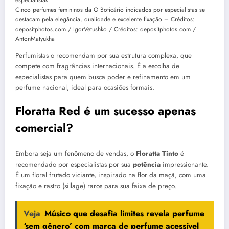
Cinco perfumes femininos da O Boticário indicados por especialistas se
destacam pela elegância, qualidade e excelente fixação – Créditos:
depositphotos.com / IgorVetushko / Créditos: depositphotos.com /
AntonMatyukha
Perfumistas o recomendam por sua estrutura complexa, que
compete com fragrâncias internacionais. É a escolha de
especialistas para quem busca poder e refinamento em um
perfume nacional, ideal para ocasiões formais.
Floratta Red é um sucesso apenas
comercial?
Embora seja um fenômeno de vendas, o
Floratta Tinto
é
recomendado por especialistas por sua
potência
impressionante.
É um floral frutado viciante, inspirado na flor da maçã, com uma
fixação e rastro (sillage) raros para sua faixa de preço.
Veja
Músico que desafia limites revela perfume
‘sem gênero’ com marca de perfume acessível