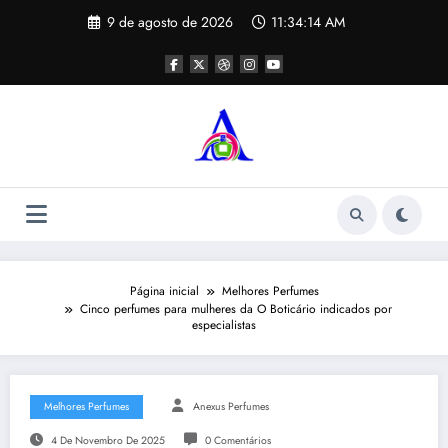
Pular
9 de agosto de 2026
11:34:15 AM
para
o
conteúdo
Página inicial
Melhores Perfumes
Cinco perfumes para mulheres da O Boticário indicados por
especialistas
Melhores Perfumes
Anexus Perfumes
4 De Novembro De 2025
0 Comentários