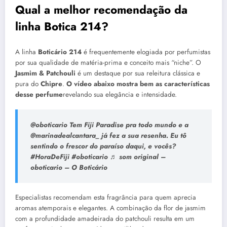
Qual a melhor recomendação da
linha Botica 214?
A linha
Boticário 214
é frequentemente elogiada por perfumistas
por sua qualidade de matéria-prima e conceito mais “niche”. O
Jasmim & Patchouli
é um destaque por sua releitura clássica e
pura do
Chipre
.
O vídeo abaixo mostra bem as características
desse perfume
revelando sua elegância e intensidade.
@oboticario Tem Fiji Paradise pra todo mundo e a
@marinadealcantara_ já fez a sua resenha. Eu tô
sentindo o frescor do paraíso daqui, e vocês?
#HoraDeFiji #oboticario ♬ som original –
oboticario – O Boticário
Especialistas recomendam esta fragrância para quem aprecia
aromas atemporais e elegantes. A combinação da flor de jasmim
com a profundidade amadeirada do patchouli resulta em um