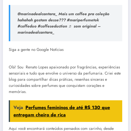
@marinadealcantara_ Mais um coffee pra coleção
hahahah gostam desse??? #mariperfumetok
#coffeduo #coffeseduction ♬ som original –
marinadealcantara_
Siga a gente no Google Notícias
Olá! Sou Renato Lopes apaixonado por fragrâncias, experiências
sensoriais e tudo que envolve o universo da perfumaria. Criei este
blog para compartilhar dicas práticas, resenhas sinceras e
curiosidades sobre perfumes que conquistam corações e
memórias.
Veja
Perfumes femininos de até R$ 130 que
entregam cheiro de rica
Aqui você encontrará conteúdos pensados com carinho, desde