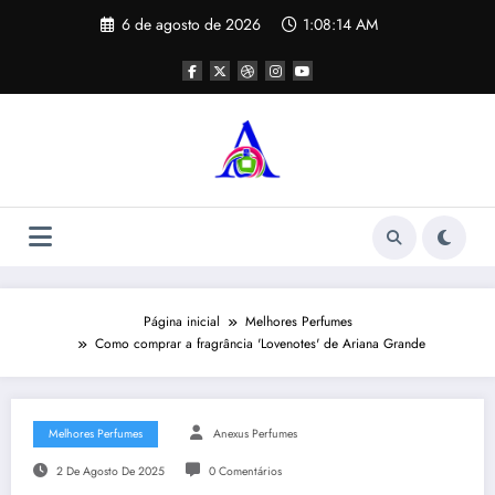
Pular
6 de agosto de 2026
1:08:15 AM
para
o
conteúdo
Página inicial
Melhores Perfumes
Como comprar a fragrância 'Lovenotes' de Ariana Grande
Melhores Perfumes
Anexus Perfumes
2 De Agosto De 2025
0 Comentários