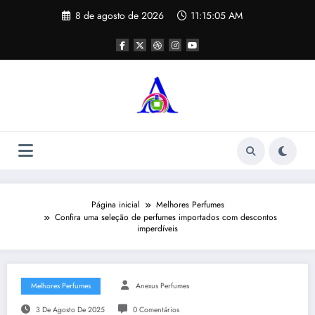
Pular
8 de agosto de 2026
11:15:05 AM
para
o
conteúdo
Página inicial
Melhores Perfumes
Confira uma seleção de perfumes importados com descontos
imperdíveis
Melhores Perfumes
Anexus Perfumes
3 De Agosto De 2025
0 Comentários