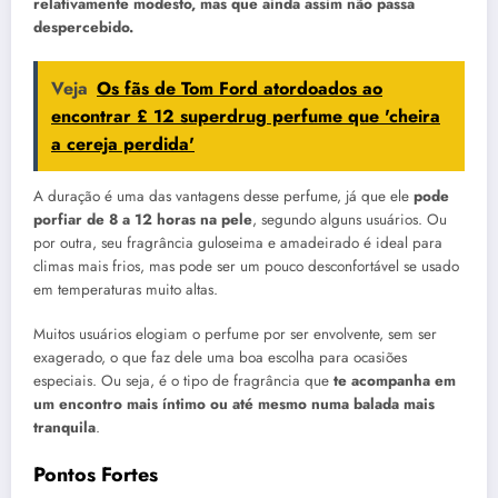
relativamente modesto, mas que ainda assim não passa
despercebido.
Veja
Os fãs de Tom Ford atordoados ao
encontrar £ 12 superdrug perfume que 'cheira
a cereja perdida'
A duração é uma das vantagens desse perfume, já que ele
pode
porfiar de 8 a 12 horas na pele
, segundo alguns usuários. Ou
por outra, seu fragrância guloseima e amadeirado é ideal para
climas mais frios, mas pode ser um pouco desconfortável se usado
em temperaturas muito altas.
Muitos usuários elogiam o perfume por ser envolvente, sem ser
exagerado, o que faz dele uma boa escolha para ocasiões
especiais. Ou seja, é o tipo de fragrância que
te acompanha em
um encontro mais íntimo ou até mesmo numa balada mais
tranquila
.
Pontos Fortes