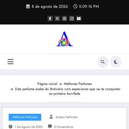
Pular
8 de agosto de 2026
5:09:17 PM
para
o
conteúdo
Página inicial
Melhores Perfumes
Este perfume árabe do Boticário com especiarias que vai te conquistar
na primeira borrifada
Melhores Perfumes
Anexus Perfumes
1 De Agosto De 2025
0 Comentários