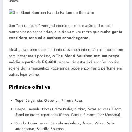
única.
Seu “estilo mouro” vem justamente da sofisticação e das notas
marcantes de especiarias, que deixam um rastro que
muita gente
considera sensual e também aconchegante
.
Ideal para quem quer um tanto dissemelhante e não se importa em
remunerar mais por isso,
o The Blend Bourbon tem um preço
médio a partir de R$ 400.
Apesar de estar indisponível no site
solene do Farmacêutico, você ainda pode encontrar o perfume em
outras lojas online.
Pirâmide olfativa
Topo
: Bergamota, Grapefruit, Pimenta Rosa.
Corpo
: Lavanda, Notas Crème Brûlée, Zimbro, Notas aquosas, Cedro,
Blend de quatro especiarias (Cravo, Canela, Pimenta, Noz-Moscada).
Fundo
: Guaiac wood, Sândalo australiano, Âmbar, Vetiver, Notas
amadeiradas, Baunilha Bourbon.