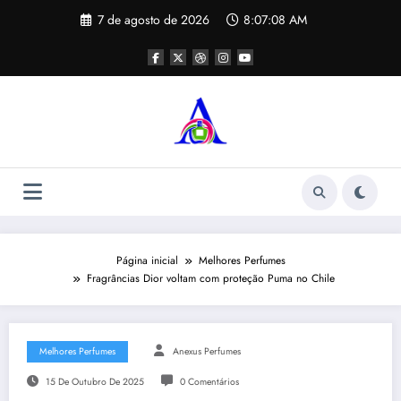
Pular
7 de agosto de 2026
8:07:09 AM
para
o
conteúdo
Página inicial
Melhores Perfumes
Fragrâncias Dior voltam com proteção Puma no Chile
Melhores Perfumes
Anexus Perfumes
15 De Outubro De 2025
0 Comentários