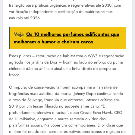
transição para práticas orgânicas e regenerativas até 2030, com
verificação independente e certificação de matérias-primas
naturais até 2026.
Veja
Os 10 melhores perfumes edificantes que
melhoram o humor e cheiram caros
Esses pilares – restauração de habitat com o WWF e regeneração
agrícola nos jardins da Dior – ficam ao lado do esforço do puma
chileno e dão ao anúncio atual uma linha direta do campo ao
frasco.
O impulso de conservação também acompanha a narrativa de
fragrâncias mais assistida da marca. Johnny Depp continua sendo
o rosto de Sauvage, franquia que enfrentou intensas críticas em
2019 por um teaser filmado no sudoeste americano. “É
profundamente ofensivo e racista”, disse Crystal Echo Hawk, CEO
da IllumiNative, enquanto a marca removia o vídeo das
plataformas sociais. Na cobertura contemporânea, Dior disse que
o filme foi criado com consultores nativos americanos e o grupo de