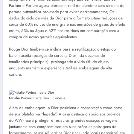
Parfum e Parfum agora oferecem refil de alumínio com sistema de
parada automática projetado para evitar derramamentos; Os
dados do ciclo de vida da Dior para o formato citam reduções de
cerca de 60% no uso de energia e nas emissões de gases de efeito
estufa, 53% na água e 62% nos resíduos em comparação com a
compra de novas garrafas equivalentes.
Rouge Dior também se inclina para a reutilização: o estojo do
batom aceita recargas de cores (a Dior lista dezenas de
tonalidades principais), prolongando a vida útil do objeto
enquanto mantém a experiência tátil da embalagem de alta
costura.
Natalie Portman para Dior | Cortesia
Além da embalagem, a Dior posiciona a conservação como parte
de sua plataforma “legada”. A casa destaca o apoio aos projetos
do WWF para proteger e restaurar grandes espaços selvagens,
juntamente com compromissos em suas próprias paisagens de
fornecimento: relata 42 jardins Dior (incluindo locais parceiros) em