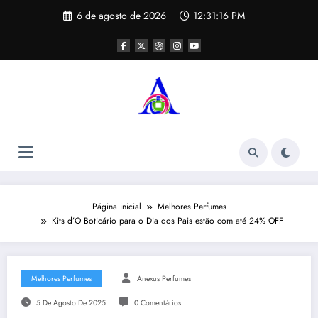
Pular
6 de agosto de 2026
12:31:16 PM
para
o
conteúdo
Página inicial
Melhores Perfumes
Kits d’O Boticário para o Dia dos Pais estão com até 24% OFF
Melhores Perfumes
Anexus Perfumes
5 De Agosto De 2025
0 Comentários