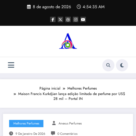
Pular
8 de agosto de 2026
4:54:35 AM
para
o
conteúdo
Página inicial
Melhores Perfumes
Maison Francis Kurkdjian lança edição limitada de perfume por US$
28 mil – Portal IN
Melhores Perfumes
Anexus Perfumes
9 De Janeiro De 2026
0 Comentários