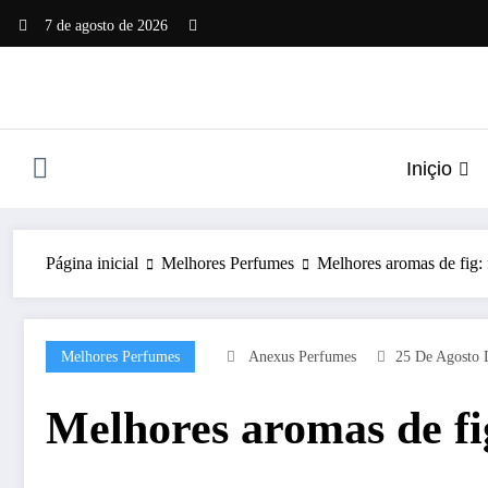
Pular
7 de agosto de 2026
para
o
conteúdo
Iniçio
Página inicial
Melhores Perfumes
Melhores aromas de fig: 
Melhores Perfumes
Anexus Perfumes
25 De Agosto 
Melhores aromas de fig