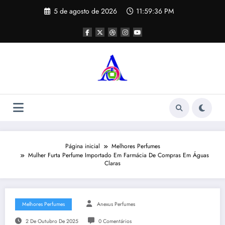
Pular
5 de agosto de 2026
11:59:36 PM
para
o
conteúdo
Página inicial
Melhores Perfumes
Mulher Furta Perfume Importado Em Farmácia De Compras Em Águas
Claras
Melhores Perfumes
Anexus Perfumes
2 De Outubro De 2025
0 Comentários