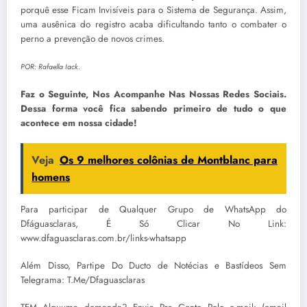
porquê esse Ficam Invisíveis para o Sistema de Segurança. Assim,
uma ausênica do registro acaba dificultando tanto o combater o
perno a prevenção de novos crimes.
POR: Rafaella Iack.
Faz o Seguinte, Nos Acompanhe Nas Nossas Redes Sociais.
Dessa forma você fica sabendo primeiro de tudo o que
acontece em nossa cidade!
Veja
Os 9 melhores colônias de Montblanc para
homens
Para participar de Qualquer Grupo de WhatsApp do
Dfáguasclaras, É Só Clicar No Link:
www.dfaguasclaras.com.br/links-whatsapp
Além Disso, Partipe Do Ducto de Notécias e Bastídeos Sem
Telegrama: T.Me/Dfaguasclaras