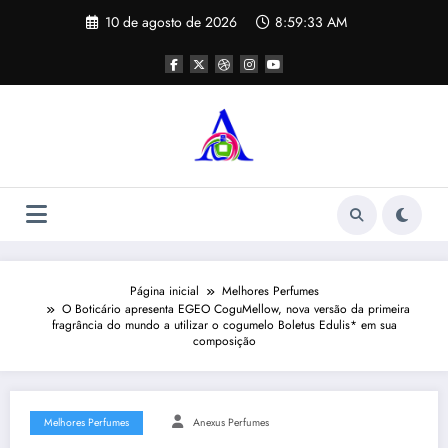
Pular
10 de agosto de 2026
8:59:34 AM
para
o
conteúdo
Página inicial
Melhores Perfumes
O Boticário apresenta EGEO CoguMellow, nova versão da primeira
fragrância do mundo a utilizar o cogumelo Boletus Edulis* em sua
composição
Melhores Perfumes
Anexus Perfumes