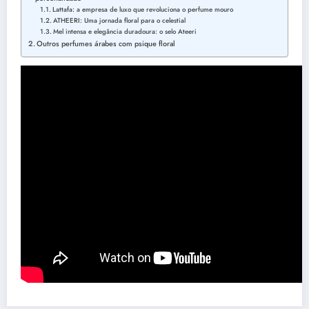
Lattafa: a empresa de luxo que revoluciona o perfume mouro
ATHEERI: Uma jornada floral para o celestial
Mel intensa e elegância duradoura: o selo Ateeri
Outros perfumes árabes com psique floral