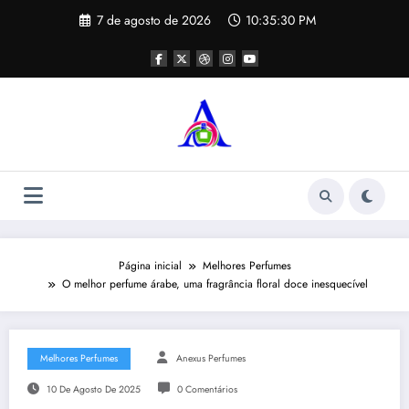
Pular
7 de agosto de 2026
10:35:31 PM
para
o
conteúdo
Página inicial
Melhores Perfumes
O melhor perfume árabe, uma fragrância floral doce inesquecível
Melhores Perfumes
Anexus Perfumes
10 De Agosto De 2025
0 Comentários