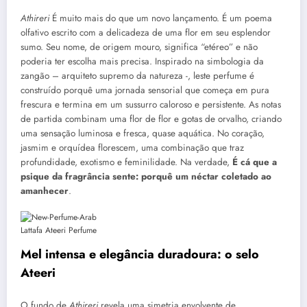
Athireri
É muito mais do que um novo lançamento. É um poema
olfativo escrito com a delicadeza de uma flor em seu esplendor
sumo. Seu nome, de origem mouro, significa “etéreo” e não
poderia ter escolha mais precisa. Inspirado na simbologia da
zangão – arquiteto supremo da natureza -, leste perfume é
construído porquê uma jornada sensorial que começa em pura
frescura e termina em um sussurro caloroso e persistente. As notas
de partida combinam uma flor de flor e gotas de orvalho, criando
uma sensação luminosa e fresca, quase aquática. No coração,
jasmim e orquídea florescem, uma combinação que traz
profundidade, exotismo e feminilidade. Na verdade,
É cá que a
psique da fragrância sente: porquê um néctar coletado ao
amanhecer
.
Lattafa Ateeri Perfume
Mel intensa e elegância duradoura: o selo
Ateeri
O fundo de
Athireri
revela uma simetria envolvente de