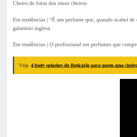
Cheiro de fotos dos meus cheiros
Em tendências | “É um perfume que, quando acabei de co
galanteio inglesa
Em tendências | O profissional em perfumes que compro
Veja
4 body splashes do Boticário para quem ama cheiro