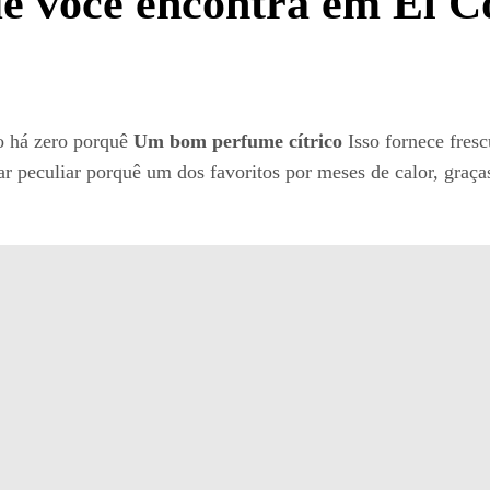
ue você encontra em El C
o há zero porquê
Um bom perfume cítrico
Isso fornece fresc
 peculiar porquê um dos favoritos por meses de calor, graças