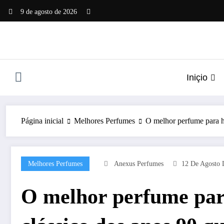
Pular
9 de agosto de 2026
para
o
conteúdo
Iniçio
Página inicial
Melhores Perfumes
O melhor perfume para h
Melhores Perfumes
Anexus Perfumes
12 De Agosto 
O melhor perfume para