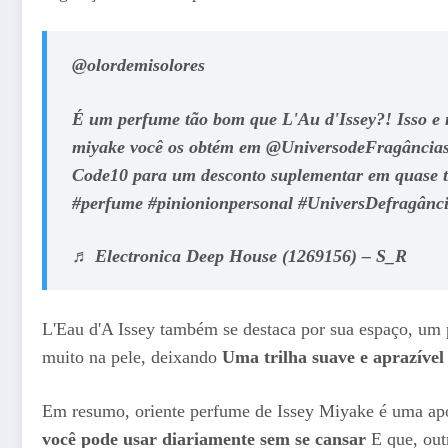
@olordemisolores
É um perfume tão bom que L'Au d'Issey?! Isso e 
miyake você os obtém em @UniversodeFragâncias 
Code10 para um desconto suplementar em quase t
#perfume #pinionionpersonal #UniversDefragânc
♬ Electronica Deep House (1269156) – S_R
L'Eau d'A Issey também se destaca por sua espaço, um 
muito na pele, deixando
Uma trilha suave e aprazível
Em resumo, oriente perfume de Issey Miyake é uma apost
você pode usar diariamente sem se cansar
E que, out