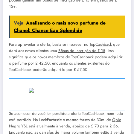
podem ganhar um bônus de inscrição de £ 15 em gastos de £
15+.
Veja
Analisando o mais novo perfume de
Chanel: Chance Eau Splendide
Para aproveitar a oferta, basta se inscrever no
TopCashback
que
dará aos novos clientes uma
Bônus de inscrição de £ 15
. Isso
significa que os novos membros do TopCashback podem adquirir
o perfume por £ 42,50, enquanto os clientes existentes do
TopCashback poderão adquiri-lo por £ 57,50.
Eau de Parfum Black Opium de Yves Saint Laurent
(Imagem:
Superdroga)
Se acontecer de você ter perdido a oferta TopCashback, nem tudo
está perdido. Na LookFantastic o mesmo frasco de 30ml de
Ópio
Negro YSL
está atualmente à venda, abaixo de £ 70 para £ 56.
Enquanto isso, as garrafas de maior volume também estão à venda