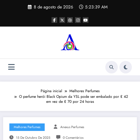
Pular
8 de agosto de 2026
5:23:40 AM
para
o
conteúdo
Página inicial
Melhores Perfumes
O perfume herói Black Opium da YSL pode ser embalado por £ 42
em vez de £ 70 por 24 horas
Melhores Perfumes
Anexus Perfumes
15 De Outubro De 2025
0 Comentários