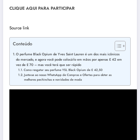
CLIQUE AQUI PARA PARTICIPAR
Source link
Conteúdo
O perfume Black Opium de Yves Saint Lauren é um dos mais icônicos
do mercado, e agora você pode colocá-lo em mãos por apenas £ 42 em
vez de £ 70 – mas você terá que ser rápido
Como resgatar seu perfume YSL Black Opium de £ 42,50
Junte-se ao nosso WhatsApp de Compras e Ofertas para obter as
melhores pechinchas e novidades de moda