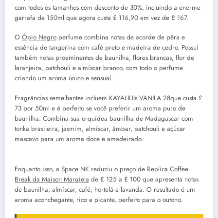
com todos os tamanhos com desconto de 30%, incluindo a enorme
garrafa de 150ml que agora custa £ 116,90 em vez de £ 167.
O
Ópio Negro
perfume combina notas de acorde de pêra e
essência de tangerina com café preto e madeira de cedro. Possui
também notas proeminentes de baunilha, flores brancas, flor de
laranjeira, patchouli e almíscar branco, com todo o perfume
criando um aroma único e sensual.
Fragrâncias semelhantes incluem
KAYALILIIs VANILA 28
que custa £
73 por 50ml e é perfeito se você preferir um aroma puro de
baunilha. Combina sua orquídea baunilha de Madagascar com
tonka brasileira, jasmim, almíscar, âmbar, patchouli e açúcar
mascavo para um aroma doce e amadeirado.
Enquanto isso, a Space NK reduziu o preço de
Replica Coffee
Break da Maison Margiela
de £ 125 a £ 100 que apresenta notas
de baunilha, almíscar, café, hortelã e lavanda. O resultado é um
aroma aconchegante, rico e picante, perfeito para o outono.