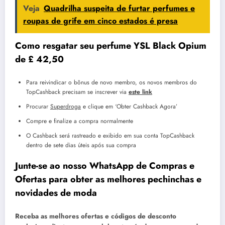
Veja
Quadrilha suspeita de furtar perfumes e
roupas de grife em cinco estados é presa
Como resgatar seu perfume YSL Black Opium
de £ 42,50
Para reivindicar o bônus de novo membro, os novos membros do
TopCashback precisam se inscrever via
este link
Procurar
Superdroga
e clique em ‘Obter Cashback Agora’
Compre e finalize a compra normalmente
O Cashback será rastreado e exibido em sua conta TopCashback
dentro de sete dias úteis após sua compra
Junte-se ao nosso WhatsApp de Compras e
Ofertas para obter as melhores pechinchas e
novidades de moda
Receba as melhores ofertas e códigos de desconto