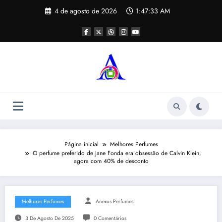
Pular
4 de agosto de 2026
1:47:33 AM
para
o
conteúdo
Página inicial
Melhores Perfumes
O perfume preferido de Jane Fonda era obsessão de Calvin Klein,
agora com 40% de desconto
Melhores Perfumes
Anexus Perfumes
3 De Agosto De 2025
0 Comentários