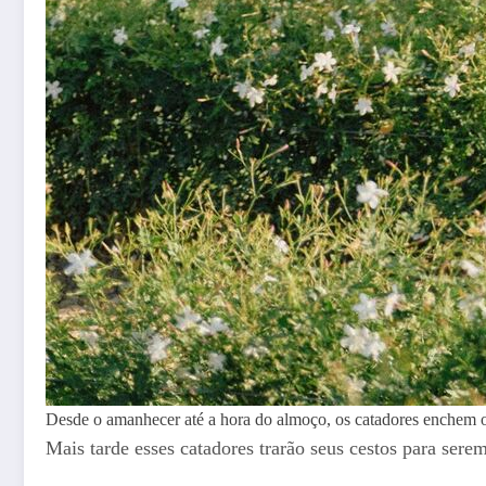
Desde o amanhecer até a hora do almoço, os catadores enchem os 
Mais tarde esses catadores trarão seus cestos para sere