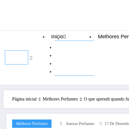
Pular
6 de agosto de 2026
para
o
conteúdo
Iniçio
Melhores Pe
Terms of Use
Sample Page
About
Privacy Policy
Página inicial
Melhores Perfumes
O que aprendi quando fu
Melhores Perfumes
Anexus Perfumes
17 De Dezemb