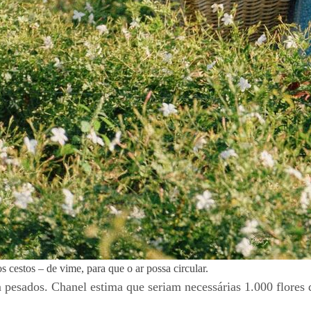
cestos – de vime, para que o ar possa circular.
m pesados. Chanel estima que seriam necessárias 1.000 flores