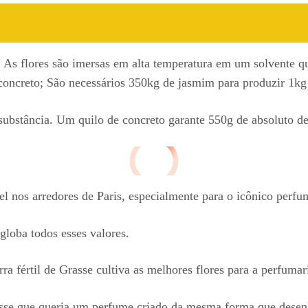
o. As flores são imersas em alta temperatura em um solvente 
oncreto; São necessários 350kg de jasmim para produzir 1kg 
 substância. Um quilo de concreto garante 550g de absoluto d
el nos arredores de Paris, especialmente para o icônico perf
globa todos esses valores.
a fértil de Grasse cultiva as melhores flores para a perfumar
sse que queria um perfume criado da mesma forma que desenh