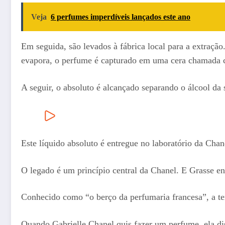
Veja
6 perfumes imperdíveis lançados este ano
Em seguida, são levados à fábrica local para a extraçã
evapora, o perfume é capturado em uma cera chamada c
A seguir, o absoluto é alcançado separando o álcool da
Este líquido absoluto é entregue no laboratório da Chan
O legado é um princípio central da Chanel. E Grasse en
Conhecido como “o berço da perfumaria francesa”, a terr
Quando Gabrielle Chanel quis fazer um perfume, ela di