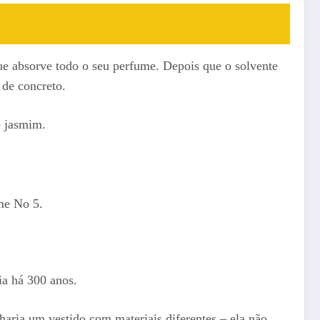
que absorve todo o seu perfume. Depois que o solvente
de concreto.
e jasmim.
ume No 5.
ia há 300 anos.
aria um vestido com materiais diferentes – ela não