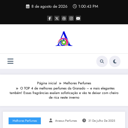
Pular
8 de agosto de 2026
1:00:44 PM
para
o
conteúdo
Página inicial
Melhores Perfumes
O TOP 4 de melhores perfumes da Granado – e mais elegantes
também! Essas fragrâncias exalam sofisticação e vão te deixar com cheiro
de rica neste inverno
Melhores Perfumes
Anexus Perfumes
31 De Julho De 2025