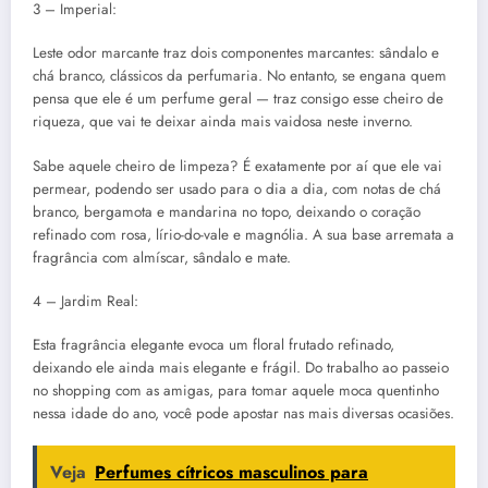
3 – Imperial:
Leste odor marcante traz dois componentes marcantes: sândalo e
chá branco, clássicos da perfumaria. No entanto, se engana quem
pensa que ele é um perfume geral — traz consigo esse cheiro de
riqueza, que vai te deixar ainda mais vaidosa neste inverno.
Sabe aquele cheiro de limpeza? É exatamente por aí que ele vai
permear, podendo ser usado para o dia a dia, com notas de chá
branco, bergamota e mandarina no topo, deixando o coração
refinado com rosa, lírio-do-vale e magnólia. A sua base arremata a
fragrância com almíscar, sândalo e mate.
4 – Jardim Real:
Esta fragrância elegante evoca um floral frutado refinado,
deixando ele ainda mais elegante e frágil. Do trabalho ao passeio
no shopping com as amigas, para tomar aquele moca quentinho
nessa idade do ano, você pode apostar nas mais diversas ocasiões.
Veja
Perfumes cítricos masculinos para