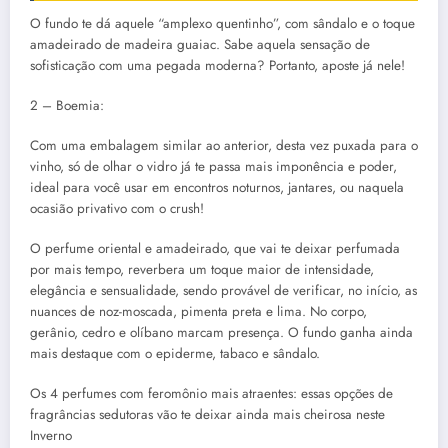
O fundo te dá aquele “amplexo quentinho”, com sândalo e o toque
amadeirado de madeira guaiac. Sabe aquela sensação de
sofisticação com uma pegada moderna? Portanto, aposte já nele!
2 – Boemia:
Com uma embalagem similar ao anterior, desta vez puxada para o
vinho, só de olhar o vidro já te passa mais imponência e poder,
ideal para você usar em encontros noturnos, jantares, ou naquela
ocasião privativo com o crush!
O perfume oriental e amadeirado, que vai te deixar perfumada
por mais tempo, reverbera um toque maior de intensidade,
elegância e sensualidade, sendo provável de verificar, no início, as
nuances de noz-moscada, pimenta preta e lima. No corpo,
gerânio, cedro e olíbano marcam presença. O fundo ganha ainda
mais destaque com o epiderme, tabaco e sândalo.
Os 4 perfumes com feromônio mais atraentes: essas opções de
fragrâncias sedutoras vão te deixar ainda mais cheirosa neste
Inverno