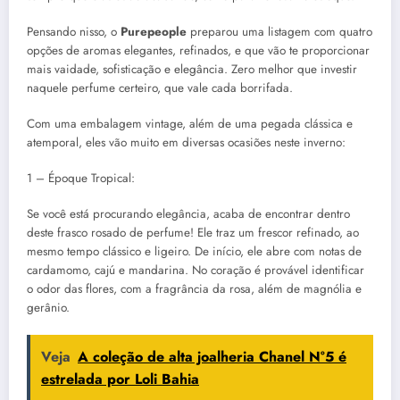
Pensando nisso, o
Purepeople
preparou uma listagem com quatro
opções de aromas elegantes, refinados, e que vão te proporcionar
mais vaidade, sofisticação e elegância. Zero melhor que investir
naquele perfume certeiro, que vale cada borrifada.
Com uma embalagem vintage, além de uma pegada clássica e
atemporal, eles vão muito em diversas ocasiões neste inverno:
1 – Époque Tropical:
Se você está procurando elegância, acaba de encontrar dentro
deste frasco rosado de perfume! Ele traz um frescor refinado, ao
mesmo tempo clássico e ligeiro. De início, ele abre com notas de
cardamomo, cajú e mandarina. No coração é provável identificar
o odor das flores, com a fragrância da rosa, além de magnólia e
gerânio.
Veja
A coleção de alta joalheria Chanel N°5 é
estrelada por Loli Bahia