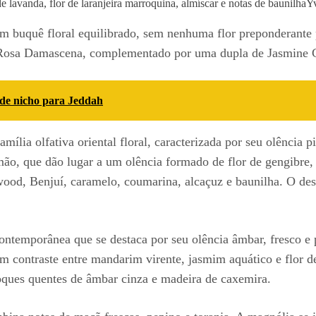
 lavanda, flor de laranjeira marroquina, almíscar e notas de baunilha
Yv
 um buquê floral equilibrado, sem nenhuma flor preponderan
 e Rosa Damascena, complementado por uma dupla de Jasmine
 de nicho para Jeddah
amília olfativa oriental floral, caracterizada por seu olência 
mão, que dão lugar a um olência formado de flor de gengibre,
od, Benjuí, caramelo, coumarina, alcaçuz e baunilha. O desi
ntemporânea que se destaca por seu olência âmbar, fresco e 
m contraste entre mandarim virente, jasmim aquático e flor d
oques quentes de âmbar cinza e madeira de caxemira.