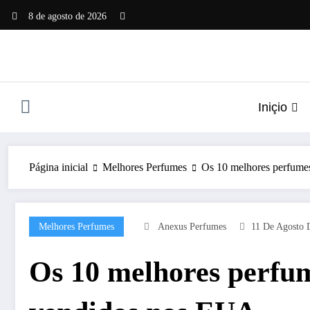
Pular
8 de agosto de 2026
para
o
conteúdo
Iniçio
Página inicial
Melhores Perfumes
Os 10 melhores perfumes
Melhores Perfumes
Anexus Perfumes
11 De Agosto 
Os 10 melhores perfum