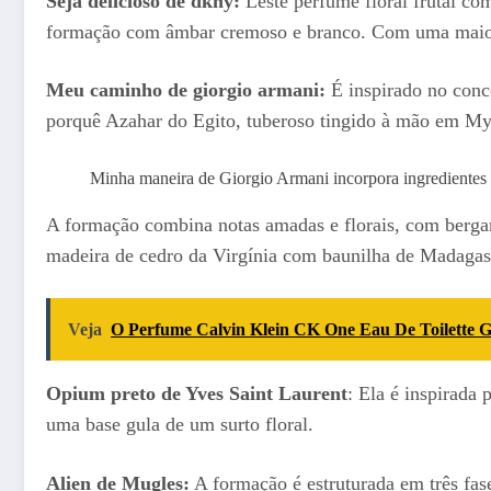
Seja delicioso de dkny:
Leste perfume floral frutal com
formação com âmbar cremoso e branco. Com uma maior c
Meu caminho de giorgio armani:
É inspirado no conce
porquê Azahar do Egito, tuberoso tingido à mão em My
Minha maneira de Giorgio Armani incorpora ingredientes 
A formação combina notas amadas e florais, com bergamo
madeira de cedro da Virgínia com baunilha de Madagas
Veja
O Perfume Calvin Klein CK One Eau De Toilet
Opium preto de Yves Saint Laurent
: Ela é inspirada
uma base gula de um surto floral.
Alien de Mugles:
A formação é estruturada em três fas