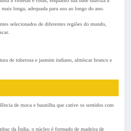
unta a violetas e rosas, enquanto sua base suaviza a
mais longa, adequada para uso ao longo do ano.
ntes selecionados de diferentes regiões do mundo,
scar.
tura de tuberosa e jasmim indiano, almíscar branco e
lência de moca e baunilha que cative os sentidos com
ambac da Índia, o núcleo é formado de madeira de