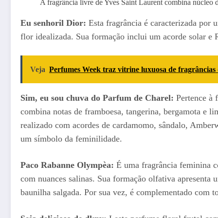
A fragrância livre de Yves Saint Laurent combina núcleo de
Eu senhoril Dior:
Esta fragrância é caracterizada por
flor idealizada. Sua formação inclui um acorde solar
Veja
Perfumes Week traz vitrine luxuosa de fragrâncias
Sim, eu sou chuva do Parfum de Charel:
Pertence à f
combina notas de framboesa, tangerina, bergamota e li
realizado com acordes de cardamomo, sândalo, Amberwo
um símbolo da feminilidade.
Paco Rabanne Olympèa:
É uma fragrância feminina co
com nuances salinas. Sua formação olfativa apresenta u
baunilha salgada. Por sua vez, é complementado com t