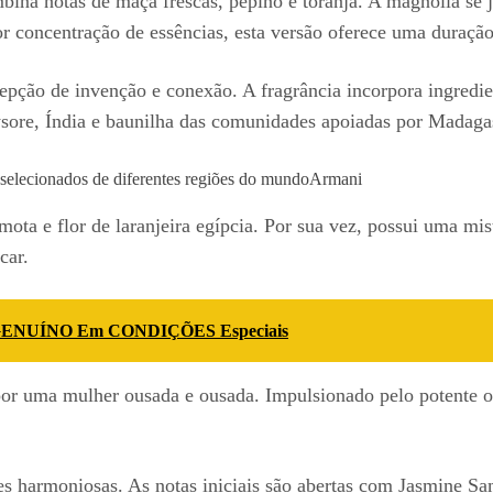
bina notas de maçã frescas, pepino e toranja. A magnólia se j
oncentração de essências, esta versão oferece uma duração 
pção de invenção e conexão. A fragrância incorpora ingredie
sore, Índia e baunilha das comunidades apoiadas por Madaga
selecionados de diferentes regiões do mundo
Armani
ta e flor de laranjeira egípcia. Por sua vez, possui uma mis
car.
te GENUÍNO Em CONDIÇÕES Especiais
 por uma mulher ousada e ousada. Impulsionado pelo potente o
es harmoniosas. As notas iniciais são abertas com Jasmine S