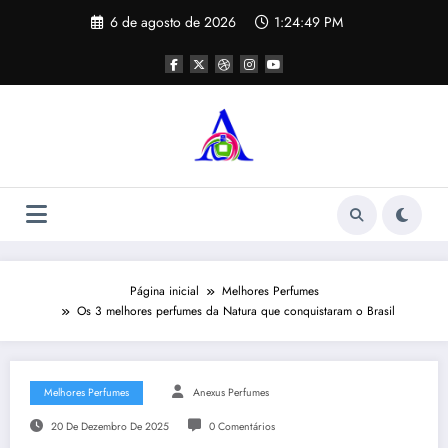
Pular
6 de agosto de 2026
1:24:50 PM
para
o
conteúdo
Página inicial
Melhores Perfumes
Os 3 melhores perfumes da Natura que conquistaram o Brasil
Melhores Perfumes
Anexus Perfumes
20 De Dezembro De 2025
0 Comentários