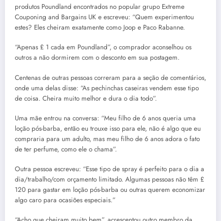
produtos Poundland encontrados no popular grupo Extreme
Couponing and Bargains UK e escreveu: “Quem experimentou
estes? Eles cheiram exatamente como Joop e Paco Rabanne.
“Apenas £ 1 cada em Poundland”, o comprador aconselhou os
outros a não dormirem com o desconto em sua postagem.
Centenas de outras pessoas correram para a seção de comentários,
onde uma delas disse: “As pechinchas caseiras vendem esse tipo
de coisa. Cheira muito melhor e dura o dia todo”.
Uma mãe entrou na conversa: “Meu filho de 6 anos queria uma
loção pós-barba, então eu trouxe isso para ele, não é algo que eu
compraria para um adulto, mas meu filho de 6 anos adora o fato
de ter perfume, como ele o chama”.
Outra pessoa escreveu: “Esse tipo de spray é perfeito para o dia a
dia/trabalho/com orçamento limitado. Algumas pessoas não têm £
120 para gastar em loção pós-barba ou outras querem economizar
algo caro para ocasiões especiais.”
“Acho que cheiram muito bem”, acrescentou outro membro da