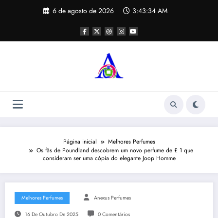
Pular
6 de agosto de 2026
3:43:34 AM
para
o
conteúdo
Página inicial
Melhores Perfumes
Os fãs de Poundland descobrem um novo perfume de £ 1 que
consideram ser uma cópia do elegante Joop Homme
Melhores Perfumes
Anexus Perfumes
16 De Outubro De 2025
0 Comentários