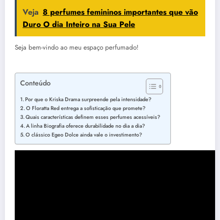
Veja
8 perfumes femininos importantes que vão
Duro O dia Inteiro na Sua Pele
Seja bem-vindo ao meu espaço perfumado!
Conteúdo
Por que o Kriska Drama surpreende pela intensidade?
O Floratta Red entrega a sofisticação que promete?
Quais características definem esses perfumes acessíveis?
A linha Biografia oferece durabilidade no dia a dia?
O clássico Egeo Dolce ainda vale o investimento?