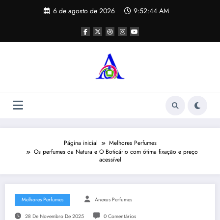
Pular
6 de agosto de 2026
9:52:45 AM
para
o
conteúdo
Página inicial
Melhores Perfumes
Os perfumes da Natura e O Boticário com ótima fixação e preço
acessível
Melhores Perfumes
Anexus Perfumes
28 De Novembro De 2025
0 Comentários