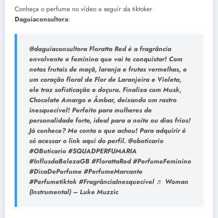
Conheça o perfume no vídeo a seguir da tiktoker
Daguiaconsultora
:
@daguiaconsultora Floratta Red é a fragrância
envolvente e feminina que vai te conquistar! Com
notas frutais de maçã, laranja e frutas vermelhas, e
um coração floral de Flor de Laranjeira e Violeta,
ele traz sofisticação e doçura. Finaliza com Musk,
Chocolate Amargo e Âmbar, deixando um rastro
inesquecível! Perfeito para mulheres de
personalidade forte, ideal para a noite ou dias frios!
Já conhece? Me conta o que achou! Para adquirir é
só acessar o link aqui do perfil. @oboticario
#OBoticario #SQUADPERFUMARIA
#InflusdaBelezaGB #FlorattaRed #PerfumeFeminino
#DicaDePerfume #PerfumeMarcante
#Perfumetiktok #FragrânciaInesquecível ♬ Woman
(Instrumental) – Luke Muzzic