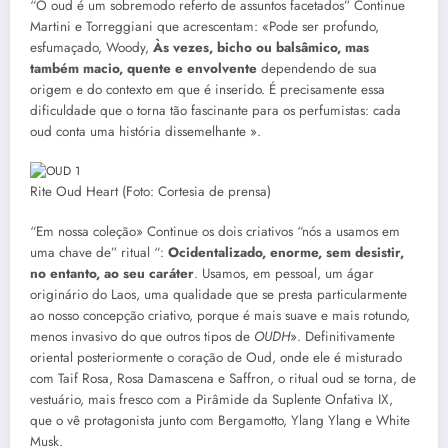
“O oud é um sobremodo referto de assuntos facetados” Continue
Martini e Torreggiani que acrescentam: «Pode ser profundo,
esfumaçado, Woody,
Às vezes, bicho ou balsâmico, mas
também macio, quente e envolvente
dependendo de sua
origem e do contexto em que é inserido. É precisamente essa
dificuldade que o torna tão fascinante para os perfumistas: cada
oud conta uma história dissemelhante ».
Rite Oud Heart (Foto: Cortesia de prensa)
“Em nossa coleção» Continue os dois criativos “nós a usamos em
uma chave de” ritual “:
Ocidentalizado, enorme, sem desistir,
no entanto, ao seu caráter
. Usamos, em pessoal, um ágar
originário do Laos, uma qualidade que se presta particularmente
ao nosso concepção criativo, porque é mais suave e mais rotundo,
menos invasivo do que outros tipos de
OUDH
». Definitivamente
oriental posteriormente o coração de Oud, onde ele é misturado
com Taif Rosa, Rosa Damascena e Saffron, o ritual oud se torna, de
vestuário, mais fresco com a Pirâmide da Suplente Onfativa IX,
que o vê protagonista junto com Bergamotto, Ylang Ylang e White
Musk.