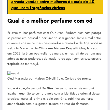
arrasta vendas entre mulheres de mais de 40
que usam fragrâncias cítricas
Qual é o melhor perfume com od
Existem muitos perfumes com Oud Man. Embora essa nota pareça
se prestar em pessoal à perfumaria sem gênero. Tanto é mal entre
os aromas de nicho mais pesquisados e revisados de Agarwood na
web são Maracuja de
Clima em Maison Cregelli
Que, lançado
em 2023, já é um best -seller de marca: um extrait de parfum que
adota as notas poderosas da madeira de ágar com os suculentos e
tropicais do maracujá.
Oud Maracujá por Maison Crivelli (foto: Cortesia de prensa)
Isso é
A coleção pessoal
De
Dior
Em vez disso, existe um oud
Ispahan que não se compromete com a identidade oriental dessa
preciosa material -prima e, pelo contrário, sublinha sua força
amadeirada com a sugestão luxuosa da rosa do damasco.