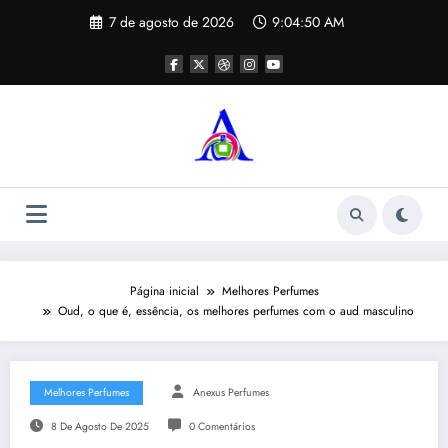
Pular
7 de agosto de 2026
9:04:51 AM
para
o
conteúdo
Página inicial
Melhores Perfumes
Oud, o que é, essência, os melhores perfumes com o aud masculino
Melhores Perfumes
Anexus Perfumes
8 De Agosto De 2025
0 Comentários