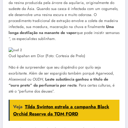
da resina produzida pela árvore da aquilaria, originalmente do
sudeste da Ásia. Quando sua casca é infectada com um cogumelo,
ele desenvolve uma resina escura e muito odorosa. O
procedimento tradicional de extração envolve a coleta de madeira
infectada, sua moedura, maceração na chuva e finalmente
Uma
longa destilação na manante de vapor
que pode insistir semanas
“, os especialistas sublinham.
Oud Ispahan em Dior (Foto: Cortesia de Prelo)
Não é de surpreender que seu dispêndio por quilo seja
exorbitante. Além de ser espargido também porquê Agarwood,
Aloeswood ou
OUDH,
Leste substância ganhou o título de
“ouro preto” da perfumaria por recta
. Para certas culturas, é
até o “perfume dos deuses”.
Veja
Tilda Swinton estrela a campanha Black
Orchid Reserve da TOM FORD