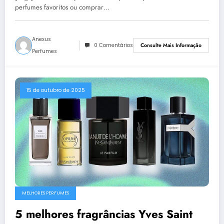
Tom Ford e muito mais
perfumes favoritos ou comprar…
Anexus
0 Comentários
Consulte Mais Informação
Perfumes
15 de outubro de 2025
MELHORES PERFUMES
5 melhores fragrâncias Yves Saint