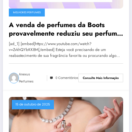
MELHORES PERFUMES
A venda de perfumes da Boots
provavelmente reduziu seu perfume
favorito pela metade
[ad_1] [embed]https://www.youtube.com/watch?
v=ZvkhQYbKK8M[/embed] Esteja você precisando de um
reabastecimento de sua fragrância favorita ou procurando algo…
Anexus
0 Comentários
Consulte Mais Informação
Perfumes
15 de outubro de 2025