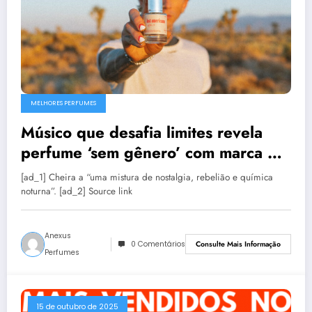
MELHORES PERFUMES
Músico que desafia limites revela
perfume ‘sem gênero’ com marca de
perfume acessível
[ad_1] Cheira a “uma mistura de nostalgia, rebelião e química
noturna”. [ad_2] Source link
Anexus
0 Comentários
Consulte Mais Informação
Perfumes
15 de outubro de 2025