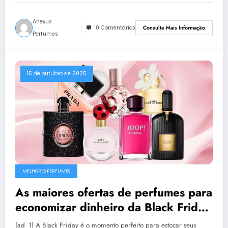
Anexus
0 Comentários
Consulte Mais Informação
Perfumes
15 de outubro de 2025
MELHORES PERFUMES
As maiores ofertas de perfumes para
economizar dinheiro da Black Friday
com aromas de Marc Jacobs, Dior,
[ad_1] A Black Friday é o momento perfeito para estocar seus