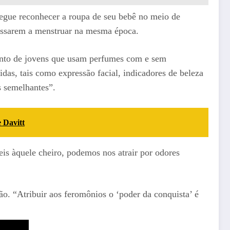
gue reconhecer a roupa de seu bebê no meio de
assarem a menstruar na mesma época.
ento de jovens que usam perfumes com e sem
as, tais como expressão facial, indicadores de beleza
s semelhantes”.
 Davitt
eis àquele cheiro, podemos nos atrair por odores
o. “Atribuir aos feromônios o ‘poder da conquista’ é