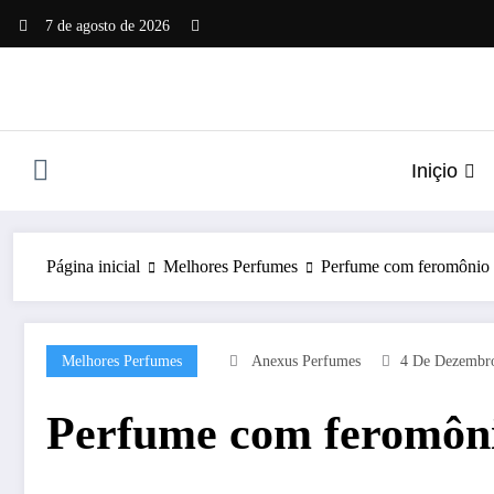
Pular
7 de agosto de 2026
para
o
conteúdo
Iniçio
Página inicial
Melhores Perfumes
Perfume com feromônio 
Melhores Perfumes
Anexus Perfumes
4 De Dezembr
Perfume com feromôni