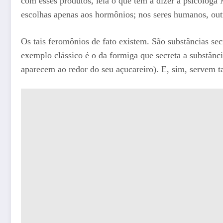
com esses produtos, leia o que tem a dizer a psicóloga 
escolhas apenas aos hormônios; nos seres humanos, out
Os tais feromônios de fato existem. São substâncias s
exemplo clássico é o da formiga que secreta a substância
aparecem ao redor do seu açucareiro). E, sim, servem