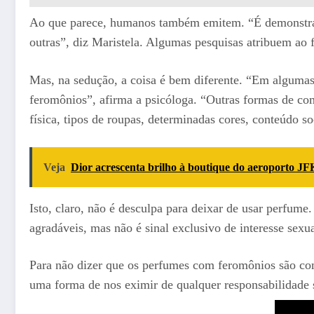
Ao que parece, humanos também emitem. “É demonstrad
outras”, diz Maristela. Algumas pesquisas atribuem a
Mas, na sedução, a coisa é bem diferente. “Em alguma
feromônios”, afirma a psicóloga. “Outras formas de com
física, tipos de roupas, determinadas cores, conteúdo s
Veja
Dior acrescenta brilho à boutique do aeroporto JF
Isto, claro, não é desculpa para deixar de usar perfume
agradáveis, mas não é sinal exclusivo de interesse sexu
Para não dizer que os perfumes com feromônios são com
uma forma de nos eximir de qualquer responsabilidade so