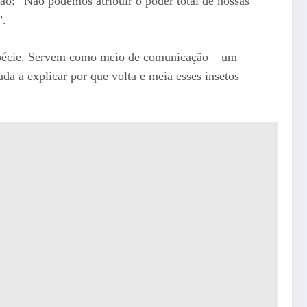
vão: “Não podemos atribuir o poder total de nossas
”.
 espécie. Servem como meio de comunicação – um
uda a explicar por que volta e meia esses insetos