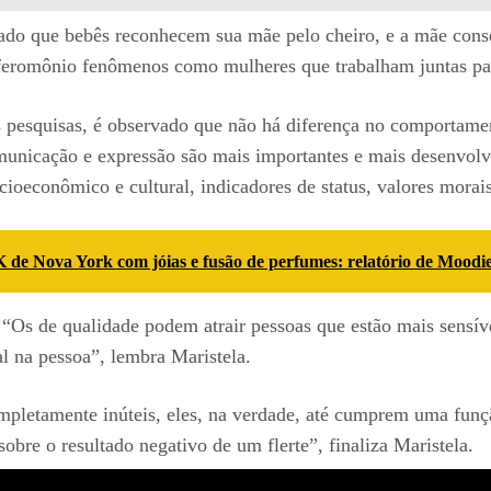
o que bebês reconhecem sua mãe pelo cheiro, e a mãe conse
o feromônio fenômenos como mulheres que trabalham juntas p
s pesquisas, é observado que não há diferença no comportam
unicação e expressão são mais importantes e mais desenvolvid
ocioeconômico e cultural, indicadores de status, valores morai
K de Nova York com jóias e fusão de perfumes: relatório de Moodie
. “Os de qualidade podem atrair pessoas que estão mais sensív
al na pessoa”, lembra Maristela.
pletamente inúteis, eles, na verdade, até cumprem uma funçã
bre o resultado negativo de um flerte”, finaliza Maristela.