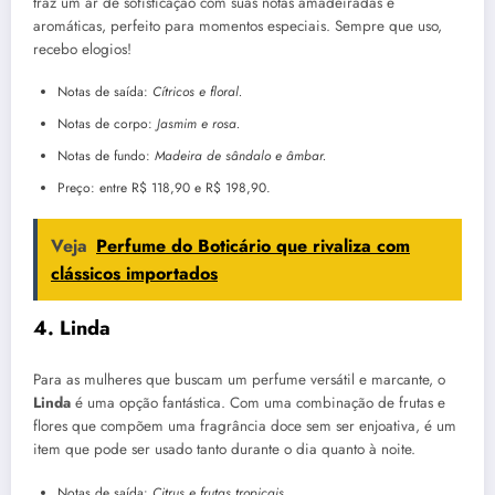
traz um ar de sofisticação com suas notas amadeiradas e
aromáticas, perfeito para momentos especiais. Sempre que uso,
recebo elogios!
Notas de saída:
Cítricos e floral.
Notas de corpo:
Jasmim e rosa.
Notas de fundo:
Madeira de sândalo e âmbar.
Preço: entre R$ 118,90 e R$ 198,90.
Veja
Perfume do Boticário que rivaliza com
clássicos importados
4. Linda
Para as mulheres que buscam um perfume versátil e marcante, o
Linda
é uma opção fantástica. Com uma combinação de frutas e
flores que compõem uma fragrância doce sem ser enjoativa, é um
item que pode ser usado tanto durante o dia quanto à noite.
Notas de saída:
Citrus e frutas tropicais.