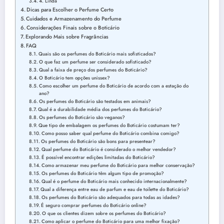
4. Linda
Dicas para Escolher o Perfume Certo
Cuidados e Armazenamento do Perfume
Considerações Finais sobre o Boticário
Explorando Mais sobre Fragrâncias
FAQ
Quais são os perfumes do Boticário mais sofisticados?
O que faz um perfume ser considerado sofisticado?
Qual a faixa de preço dos perfumes do Boticário?
O Boticário tem opções unissex?
Como escolher um perfume do Boticário de acordo com a estação do
ano?
Os perfumes do Boticário são testados em animais?
Qual é a durabilidade média dos perfumes do Boticário?
Os perfumes do Boticário são veganos?
Que tipo de embalagem os perfumes do Boticário costumam ter?
Como posso saber qual perfume do Boticário combina comigo?
Os perfumes do Boticário são bons para presentear?
Qual perfume do Boticário é considerado o melhor vendedor?
É possível encontrar edições limitadas do Boticário?
Como armazenar meu perfume do Boticário para melhor conservação?
Os perfumes do Boticário têm algum tipo de promoção?
Qual é o perfume do Boticário mais conhecido internacionalmente?
Qual a diferença entre eau de parfum e eau de toilette do Boticário?
Os perfumes do Boticário são adequados para todas as idades?
É seguro comprar perfumes do Boticário online?
O que os clientes dizem sobre os perfumes do Boticário?
Como aplicar o perfume do Boticário para uma melhor fixação?