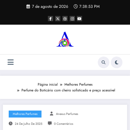
Pular
7 de agosto de 2026
7:38:54 PM
para
o
conteúdo
Página inicial
Melhores Perfumes
Perfume do Boticário com cheiro sofisticado e preço acessível
Melhores Perfumes
Anexus Perfumes
24 De Julho De 2025
0 Comentários