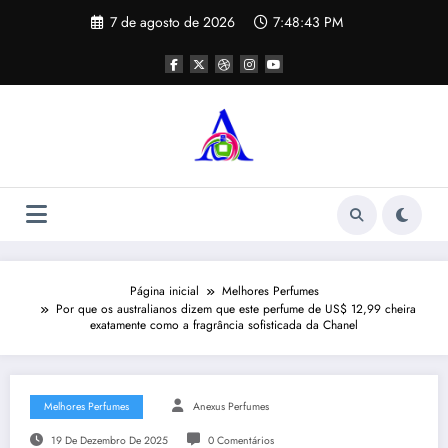
Pular
7 de agosto de 2026
7:48:43 PM
para
o
conteúdo
Página inicial
Melhores Perfumes
Por que os australianos dizem que este perfume de US$ 12,99 cheira
exatamente como a fragrância sofisticada da Chanel
Melhores Perfumes
Anexus Perfumes
19 De Dezembro De 2025
0 Comentários