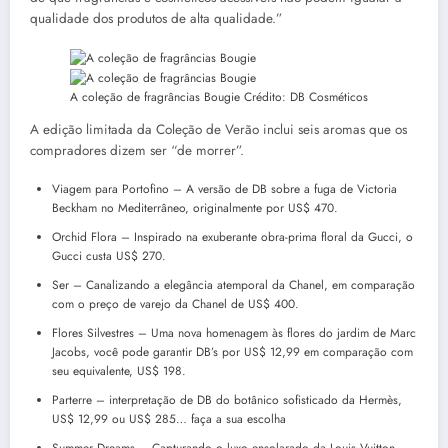
qualidade dos produtos de alta qualidade.”
A coleção de fragrâncias Bougie
Crédito:
DB Cosméticos
A edição limitada da Coleção de Verão inclui seis aromas que os
compradores dizem ser “de morrer”.
Viagem para Portofino – A versão de DB sobre a fuga de Victoria
Beckham no Mediterrâneo, originalmente por US$ 470.
Orchid Flora – Inspirado na exuberante obra-prima floral da Gucci, o
Gucci custa US$ 270.
Ser – Canalizando a elegância atemporal da Chanel, em comparação
com o preço de varejo da Chanel de US$ 400.
Flores Silvestres – Uma nova homenagem às flores do jardim de Marc
Jacobs, você pode garantir DB’s por US$ 12,99 em comparação com
seu equivalente, US$ 198.
Parterre – interpretação de DB do botânico sofisticado da Hermès,
US$ 12,99 ou US$ 285… faça a sua escolha
Summer Dreams – Capturando o luxo ensolarado da Louis Vuitton,