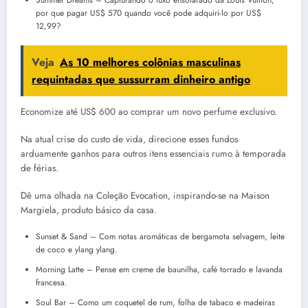
por que pagar US$ 570 quando você pode adquiri-lo por US$
12,99?
Veja
As 10 melhores colônias masculinas
requintadas que sussurram dinheiro antigo
Economize até US$ 600 ao comprar um novo perfume exclusivo.
Na atual crise do custo de vida, direcione esses fundos
arduamente ganhos para outros itens essenciais rumo à temporada
de férias.
Dê uma olhada na Coleção Evocation, inspirando-se na Maison
Margiela, produto básico da casa.
Sunset & Sand – Com notas aromáticas de bergamota selvagem, leite
de coco e ylang ylang.
Morning Latte – Pense em creme de baunilha, café torrado e lavanda
francesa.
Soul Bar – Como um coquetel de rum, folha de tabaco e madeiras