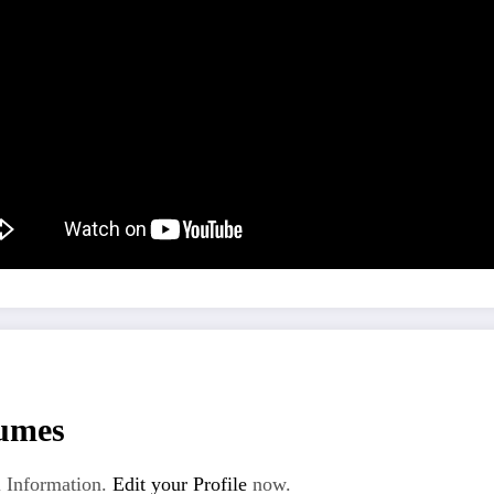
umes
 Information.
Edit your Profile
now.