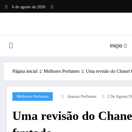
Pular
6 de agosto de 2026
para
o
conteúdo
Iniçio
Página inicial
Melhores Perfumes
Uma revisão do Chanel C
Melhores Perfumes
Anexus Perfumes
2 De Agosto D
Uma revisão do Chane