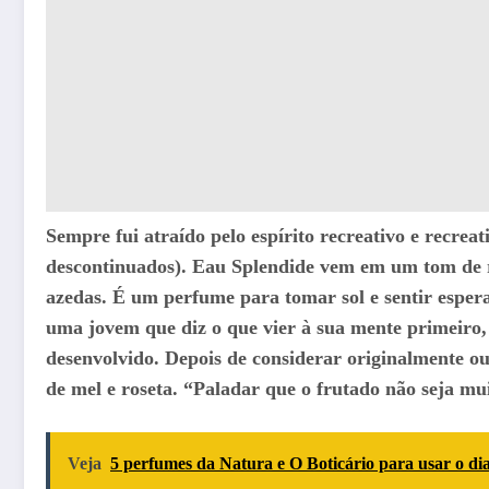
Sempre fui atraído pelo espírito recreativo e recre
descontinuados). Eau Splendide vem em um tom de r
azedas. É um perfume para tomar sol e sentir esper
uma jovem que diz o que vier à sua mente primeiro
desenvolvido. Depois de considerar originalmente ou
de mel e roseta. “Paladar que o frutado não seja mu
Veja
5 perfumes da Natura e O Boticário para usar o dia