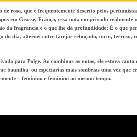
nio de rosa, que é frequentemente descrito pelos perfum
mpos em Grasse, França, essa nota em privado realmente 
ação da fragrância e o que lhe dá profundidade; É o que pe
o dia, alternei entre farejar rebuçado, torto, terroso, r
rivado para Polge. Ao combinar as notas, ele estava caut
ue baunilha, ou especiarias mais sombrias uma vez que cr
esmente – feminino e feminino ao mesmo tempo.