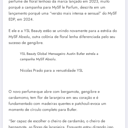
perfume de floral lenhoso da marca lançado em 2023, muito
porquê a campanha para MySlf le Parfum, descrita em um
lançamento porquê uma “versão mais intensa e sensual” do MySlf
EDP, em 2024.
E ele e a YSL Beauty estão se unindo novamente para a estréia do
MySlf Absolu, outra colônia de floral lenha diferenciada pelo seu
sucesso de gengibre.
YSL Beauty Global Mensageiro Austin Butler estrela a
campanha MySlf Absolu.
Nicolas Prado para a venustidade YSL
O novo perfume-que abre com bergamota, gengibre e
cardamomo, tem flor de laranjeira em seu coração e é
fundamentado com madeiras quentes e patchouli-evoca um
momento de círculo completo para Butler.
“Ser capaz de escolher o cheiro de cardamão, o cheiro de
bergamota, as flores de laranjeira. Enquanto estou dizendo isso,