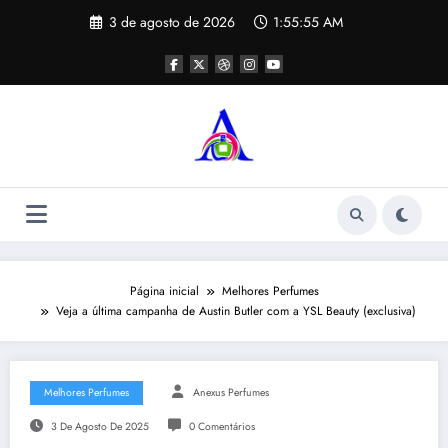
Pular
3 de agosto de 2026
1:55:55 AM
para
o
conteúdo
Página inicial
Melhores Perfumes
Veja a última campanha de Austin Butler com a YSL Beauty (exclusiva)
Melhores Perfumes
Anexus Perfumes
3 De Agosto De 2025
0 Comentários