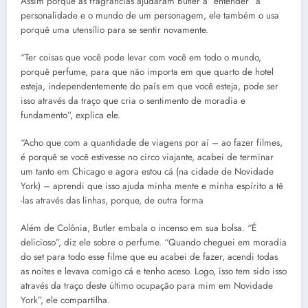
Assim porquê as fragrâncias ajudaram Butler a “entender” a
personalidade e o mundo de um personagem, ele também o usa
porquê uma utensílio para se sentir novamente.
“Ter coisas que você pode levar com você em todo o mundo,
porquê perfume, para que não importa em que quarto de hotel
esteja, independentemente do país em que você esteja, pode ser
isso através da traço que cria o sentimento de moradia e
fundamento”, explica ele.
“Acho que com a quantidade de viagens por aí – ao fazer filmes,
é porquê se você estivesse no circo viajante, acabei de terminar
um tanto em Chicago e agora estou cá (na cidade de Novidade
York) – aprendi que isso ajuda minha mente e minha espírito a tê
-las através das linhas, porque, de outra forma
Além de Colônia, Butler embala o incenso em sua bolsa. “É
delicioso”, diz ele sobre o perfume. “Quando cheguei em moradia
do set para todo esse filme que eu acabei de fazer, acendi todas
as noites e levava comigo cá e tenho aceso. Logo, isso tem sido isso
através da traço deste último ocupação para mim em Novidade
York”, ele compartilha.