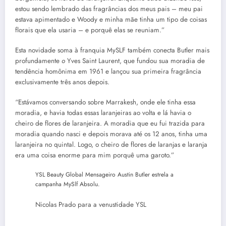
estou sendo lembrado das fragrâncias dos meus pais – meu pai
estava apimentado e Woody e minha mãe tinha um tipo de coisas
florais que ela usaria – e porquê elas se reuniam.”
Esta novidade soma à franquia MySLF também conecta Butler mais
profundamente
o
Yves Saint Laurent, que fundou sua moradia de
tendência homônima em 1961 e lançou sua primeira fragrância
exclusivamente três anos depois.
“Estávamos conversando sobre Marrakesh, onde ele tinha essa
moradia, e havia todas essas laranjeiras ao volta e lá havia o
cheiro de flores de laranjeira. A moradia que eu fui trazida para
moradia quando nasci e depois morava até os 12 anos, tinha uma
laranjeira no quintal. Logo, o cheiro de flores de laranjas e laranja
era uma coisa enorme para mim porquê uma garoto.”
YSL Beauty Global Mensageiro Austin Butler estrela a
campanha MySlf Absolu.
Nicolas Prado para a venustidade YSL