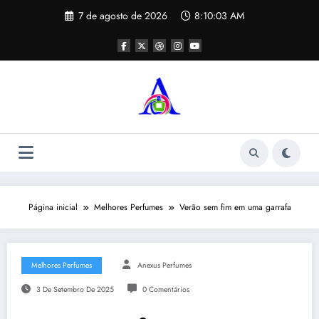
Pular
7 de agosto de 2026
8:10:04 AM
para
o
conteúdo
Página inicial
Melhores Perfumes
Verão sem fim em uma garrafa
Melhores Perfumes
Anexus Perfumes
3 De Setembro De 2025
0 Comentários