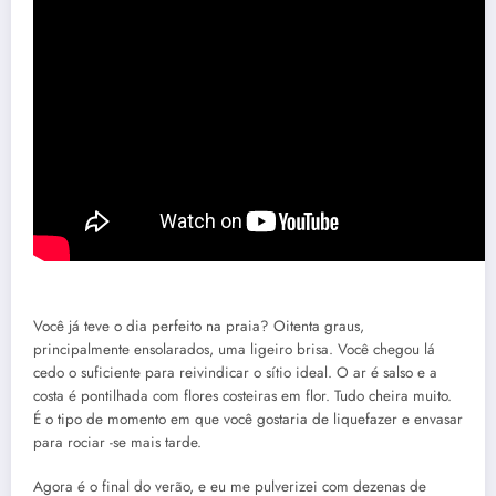
Você já teve o dia perfeito na praia? Oitenta graus,
principalmente ensolarados, uma ligeiro brisa. Você chegou lá
cedo o suficiente para reivindicar o sítio ideal. O ar é salso e a
costa é pontilhada com flores costeiras em flor. Tudo cheira muito.
É o tipo de momento em que você gostaria de liquefazer e envasar
para rociar -se mais tarde.
Agora é o final do verão, e eu me pulverizei com dezenas de