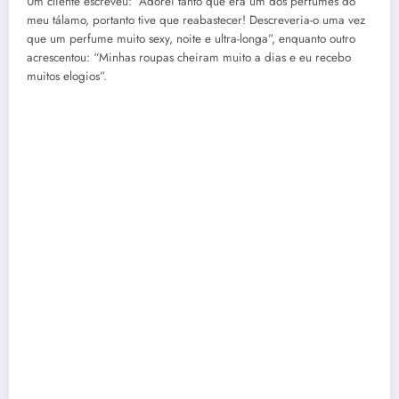
Um cliente escreveu: “Adorei tanto que era um dos perfumes do
meu tálamo, portanto tive que reabastecer! Descreveria-o uma vez
que um perfume muito sexy, noite e ultra-longa”, enquanto outro
acrescentou: “Minhas roupas cheiram muito a dias e eu recebo
muitos elogios”.