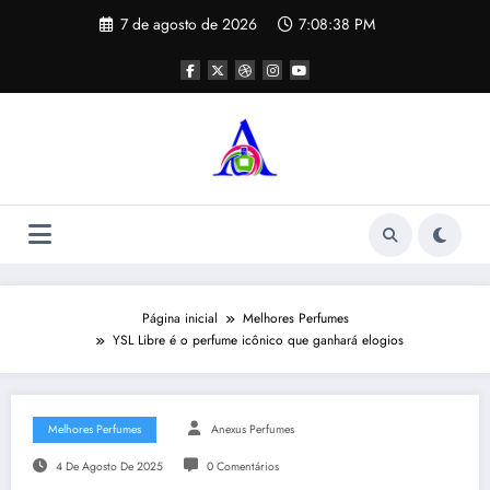
Pular
7 de agosto de 2026
7:08:38 PM
para
o
conteúdo
Página inicial
Melhores Perfumes
YSL Libre é o perfume icônico que ganhará elogios
Melhores Perfumes
Anexus Perfumes
4 De Agosto De 2025
0 Comentários