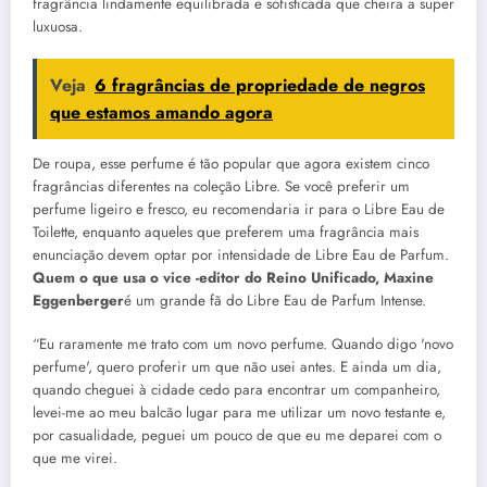
fragrância lindamente equilibrada e sofisticada que cheira a super
luxuosa.
Veja
6 fragrâncias de propriedade de negros
que estamos amando agora
De roupa, esse perfume é tão popular que agora existem cinco
fragrâncias diferentes na coleção Libre. Se você preferir um
perfume ligeiro e fresco, eu recomendaria ir para o Libre Eau de
Toilette, enquanto aqueles que preferem uma fragrância mais
enunciação devem optar por intensidade de Libre Eau de Parfum.
Quem o que usa o vice -editor do Reino Unificado, Maxine
Eggenberger
é um grande fã do Libre Eau de Parfum Intense.
“Eu raramente me trato com um novo perfume. Quando digo 'novo
perfume', quero proferir um que não usei antes. E ainda um dia,
quando cheguei à cidade cedo para encontrar um companheiro,
levei-me ao meu balcão lugar para me utilizar um novo testante e,
por casualidade, peguei um pouco de que eu me deparei com o
que me virei.