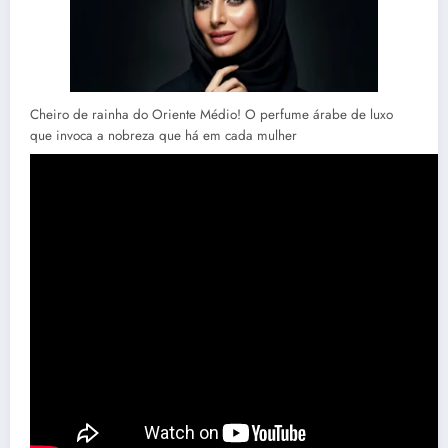
Cheiro de rainha do Oriente Médio! O perfume árabe de luxo
que invoca a nobreza que há em cada mulher