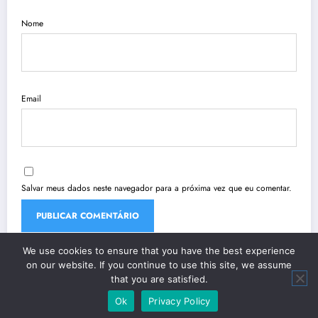
Nome
Email
Salvar meus dados neste navegador para a próxima vez que eu comentar.
We use cookies to ensure that you have the best experience
on our website. If you continue to use this site, we assume
that you are satisfied.
Ok
Privacy Policy
| Powered By
SpiceThemes