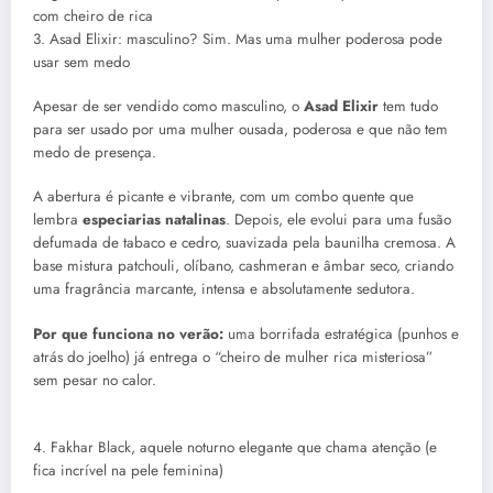
com cheiro de rica
3. Asad Elixir: masculino? Sim. Mas uma mulher poderosa pode
usar sem medo
Apesar de ser vendido como masculino, o
Asad Elixir
tem tudo
para ser usado por uma mulher ousada, poderosa e que não tem
medo de presença.
A abertura é picante e vibrante, com um combo quente que
lembra
especiarias natalinas
. Depois, ele evolui para uma fusão
defumada de tabaco e cedro, suavizada pela baunilha cremosa. A
base mistura patchouli, olíbano, cashmeran e âmbar seco, criando
uma fragrância marcante, intensa e absolutamente sedutora.
Por que funciona no verão:
uma borrifada estratégica (punhos e
atrás do joelho) já entrega o “cheiro de mulher rica misteriosa”
sem pesar no calor.
4. Fakhar Black, aquele noturno elegante que chama atenção (e
fica incrível na pele feminina)