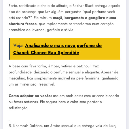
Forte, sofisticado e cheio de atitude, o Fakhar Black entrega aquele
tipo de presença que faz alguém perguntar “qual perfume você
está usando?”. Ele mistura
maçã, bergamota e gengibre numa
abertura fresca
, que rapidamente se transforma num coração
aromático de lavanda, gerânio e sálvia.
Veja
Analisando o mais novo perfume de
Chanel: Chance Eau Splendide
A base com fava tonka, âmbar, vetiver e patchouli traz
profundidade, deixando o perfume sensual e elegante. Apesar de
masculino, fica simplesmente incrível na pele feminina, ganhando
um ar misterioso irresistível.
Como adaptar ao verão:
use em ambientes com ar-condicionado
ou festas noturnas. Ele segura bem o calor sem perder a
sofisticação.
.
5. Khamrah Dukhan, um árabe sensual que entrega vela de luxo,