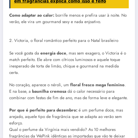
em fragrâncias explica como isso é feito
Como adaptar ao calor:
borrife menos e prefira usar à noite. No
verão, ele vira um gourmand sexy e nada enjoativo.
2. Victoria, o floral romântico perfeito para o Natal brasileiro
Se você gosta da
energia doce
, mas sem exagero, o Victoria é o
match perfeito. Ele abre com cítricos luminosos e aquele toque
inesperado de torta de limão, chique e gourmand na medida
certa.
No coração, aparece o néroli, um
floral fresco mega feminino
.
E na base, a
baunilha cremosa
dá o calor necessário para
combinar com festas de fim de ano, mas de forma leve e elegante.
Por que é perfeito para dezembro:
é um perfume doce, mas
arejado, aquele tipo de fragrância que se adapta ao verão sem
esforço.
Qual o perfume da Virgínia mais vendido? As 10 melhores
fragrâncias da WePink idênticas as importadas que vão te deixar