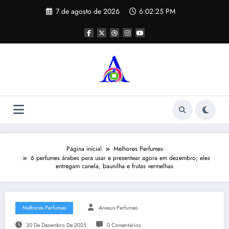
Pular
7 de agosto de 2026
6:02:26 PM
para
o
conteúdo
Página inicial
Melhores Perfumes
6 perfumes árabes para usar e presentear agora em dezembro; eles
entregam canela, baunilha e frutas vermelhas
Melhores Perfumes
Anexus Perfumes
30 De Dezembro De 2025
0 Comentários