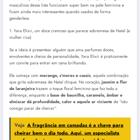
masculinos dessa lista funcionam super bem na pele feminina e
ficam ainda mais interessantes quando usados de forma
genderless.
1. Yara Elixir, um doce cremoso que parece sobremesa de Natal (e
mulher rica)
Se a ideia é presentear alguém que ama perfumes doces,
envolventes e cheios de personalidade, Yara Elixir é praticamente
um convite para entrar em cena brilhando.
Ele começa com
morango
, s’mores e cassis
, aquela combinação
que grita sobremesa de Natal chique. No coração,
jasmim e flor
de laranjeira
trazem o toque floral feminino que faz toda a
diferença, enquanto a
base de baunilha, caramelo, âmbar e
almíscar dá profundidade, calor e aquele ar viciante
de “não
consigo parar de cheirar”.
Veja
A fragrância em camadas é a chave para
cheirar bem o dia todo. Aqui, um especialista