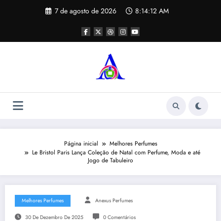
Pular
7 de agosto de 2026
8:14:12 AM
para
o
conteúdo
Página inicial
Melhores Perfumes
Le Bristol Paris Lança Coleção de Natal com Perfume, Moda e até
Jogo de Tabuleiro
Melhores Perfumes
Anexus Perfumes
30 De Dezembro De 2025
0 Comentários